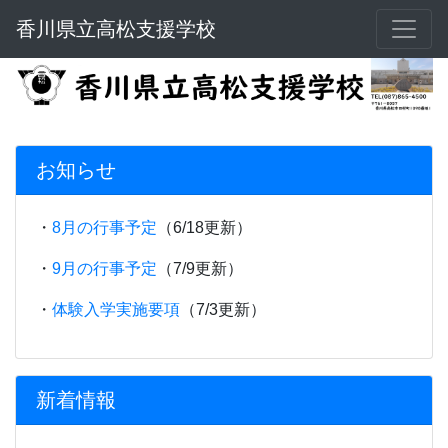
香川県立高松支援学校
お知らせ
・
8月の行事予定
（6/18更新）
・
9月の行事予定
（7/9更新）
・
体験入学実施要項
（7/3更新）
新着情報