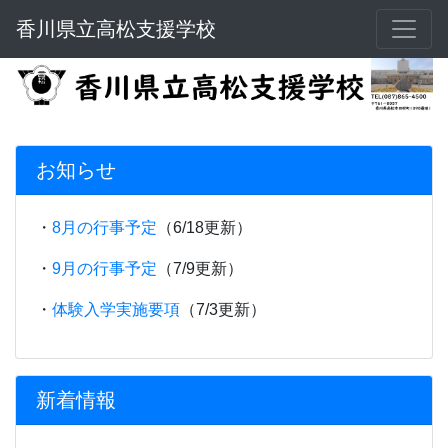
香川県立高松支援学校
お知らせ
・
8月の行事予定
（6/18更新）
・
9月の行事予定
（7/9更新）
・
体験入学実施要項
（7/3更新）
新着情報