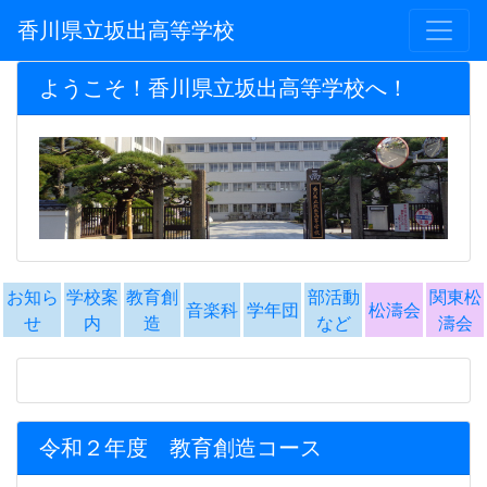
香川県立坂出高等学校
ようこそ！香川県立坂出高等学校へ！
お知ら
学校案
教育創
部活動
関東松
音楽科
学年団
松濤会
せ
内
造
など
濤会
令和２年度 教育創造コース