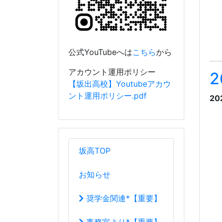
坂高TOP
お知らせ
奨学金関連*【重要】
事務室より*【重要】
行事予定
学校案内
校長室から
R04_R05校長室
教育目標