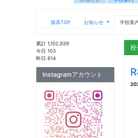
20
公式Instagramアカウントへ
学
な
は
こちら
から
様
力
アカウント運用ポリシー
【坂出高校】Instagramアカ
生
ウント運用ポリシー.pdf
っ
も
て
く