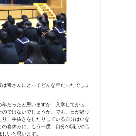
度は皆さんにとってどんな年だったでしょ
の年だったと思いますが、入学してから、
たのではないでしょうか。でも、日が経つ
たり、手抜きをしたりしている自分はいな
この春休みに、もう一度、自分の弱点や苦
ほしいと思います。
中心的存在として活躍してくれたことと思
この間、卒業していった３年生たちに負け
自主」の精神です。むやみに焦る必要はあ
挑戦することの大切さ」、そして「挑戦に
などについて話をしてきました。
の心を持った人たちが多いと思います。
きは「さようなら」と、きちんとあいさつ
ざいます」、間違ったら「すみません」と