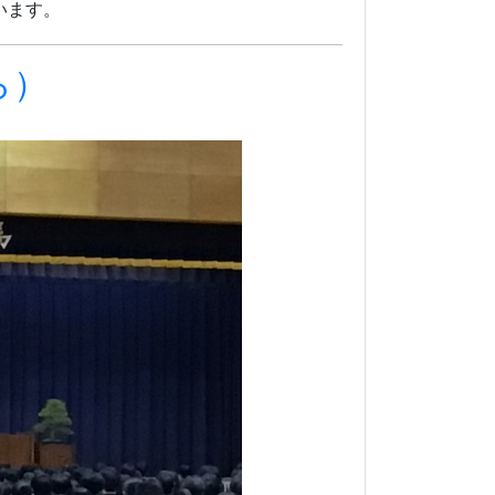
、確かな春の訪れを感じる、この佳き日
議会議員 尾崎道広様を始めとする、ご来
川県立坂出高等学校卒業証書授与式を挙行