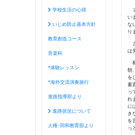
*海外交流演奏旅行
素
っ
進路指導部より
れ
に
進路状況について
き
を
人権･同和教育部より
っ
教育研究部より
一
ジ
学年団より
て
で
１年団
の
も
２年団
い
モ
３年団
す
そ
学年団の過去ブログ