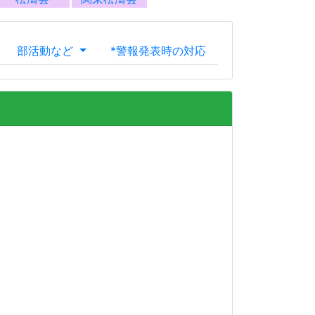
る公立高校です。大正6年に香川県立坂出高等女
昭和24年には高等学校再編により現在の校名と
在と同じ2学科制となりました。これまで地域の皆
方々をはじめ、各方面から多大なるご支援とご尽
、心より感謝申し上げます。
すべき役割は大きなものがあります。この地域に
生徒、また本校で貴重な青春時代を送る決意をも
来の希望は実に多様です。こうした多様な希望を
よう、一人ひとりに寄り添いながら誠実に指導し
て、「高邁自主」の精神のもと、文武両道に基づ
できる、心豊かでたくましい人間の育成をめざ