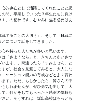
ますが、社会を見渡してみると、大人にな
ュニケーション能力の育成などとよく言わ
います。ただ、もしかしたら、皆さんの中
かもしれませんが、ぜひ勇気を出して、大
して、何かをしてもらったら感謝の気持ち
ださい。そうすれば、坂出高校はもっとも
ことを経験し、失敗を重ね、またチャレン
ことばとして、私と生徒会長の文章が載っ
ことをやろう」「できるか、できないか」
人生です。ぜひ、今あるところで満足する
敗を恐れず、チャレンジをしてください。
自分のわがままを通すということを言って
に向かって邁進してください。坂出高校の
るはずです。それが若さの特権だと思いま
ください。部活動にしても、受験にして