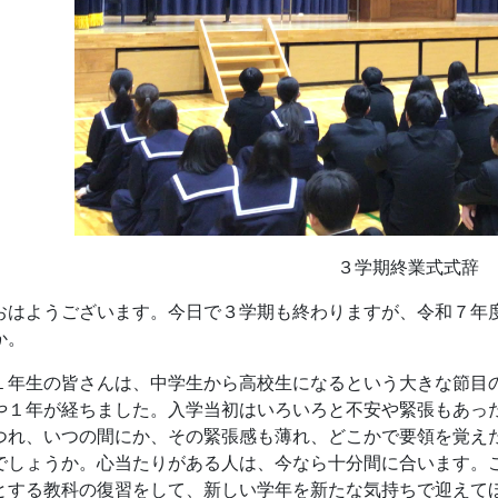
はようございます。今日で３学期も終わりますが、令和７年
か。
年生の皆さんは、中学生から高校生になるという大きな節目
や１年が経ちました。入学当初はいろいろと不安や緊張もあっ
つれ、いつの間にか、その緊張感も薄れ、どこかで要領を覚え
でしょうか。心当たりがある人は、今なら十分間に合います。
とする教科の復習をして、新しい学年を新たな気持ちで迎えて
年生の皆さんは、勉強に、部活動に、学校行事にと、学校の
ます。そして、来年度はいよいよ３年生、受験生になります。
いように、高い目標を持って邁進してください。まさに「高邁
ませんが、計画的に着実に歩んでいってほしいと思います。
て、私はこの一年間、始業式や終業式などで、みなさんに「
失敗がつきもの」、また「思いやりの心を持つことの大切さ」
が思うに、坂出高校の皆さんは本当に礼儀正しく、思いやり
、登校してきたときは「おはようございます」、放課後帰ると
してくれます。そして、何かをしてもらったら「ありがとうご