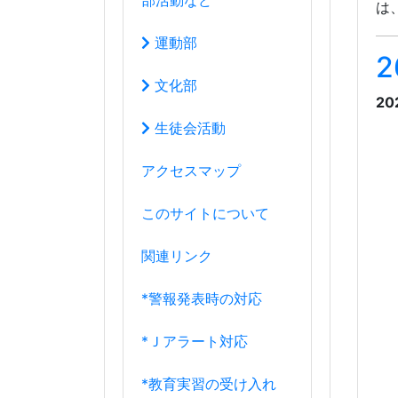
関連リンク
*警報発表時の対応
*Ｊアラート対応
*教育実習の受け入れ
*端末使用ガイドライン
8月
2026年
日
月
火
水
木
金
土
厳
26
27
28
29
30
31
1
に
賓
2
3
4
5
6
7
8