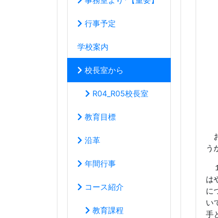
お
沿革
う
年間行事
１
は
コース紹介
に
い
教育課程
手
学校生活の心得
２
い
いじめ防止基本方針
な
り
教育創造コース
さ
は
音楽科
私
*体験レッスン
朝
を