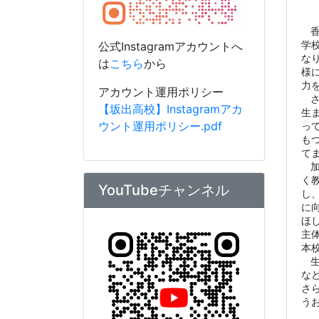
YouTubeチャンネル
し
に
ほ
主
本
な
さ
う
公式YouTubeへは
こちら
から
アカウント運用ポリシー
【坂出高校】Youtubeアカウ
ント運用ポリシー.pdf
20