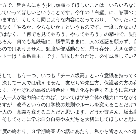
、決して一人では戦えません。友だちや先生方、保護者の方の
よく、それぞれの高校の特色化・魅力化を推進するように言わ
一人一人が魅力的になれば、ひいては学校全体の魅力につなが
ますが、改革というのは学校の規則やルールを変えることだけ
一人の 意識を変えることだと思います。どうか皆さん、坂出
、そしてそこに学ぶ自分自身や友だちを大切にしてほしいと思
度の終わり、３学期終業式の話にあたり、私から皆さんへの
、また４月に、皆さんと元気な姿で会えることを楽しみにして
260306 卒業式式辞（校長室か
26年3月22日 08時56分