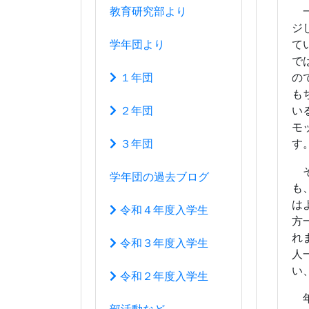
も
は
令和４年度入学生
方
れ
令和３年度入学生
人
い
令和２年度入学生
年
部活動など
は
運動部
文化部
20
生徒会活動
アクセスマップ
このサイトについて