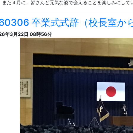
式辞
しい寒さもいつしか和らぎ、芽吹き始めた校庭の木々の梢に
、香川県教育委員会事務局保健体育課長 高田孝行様、香川県
の方々のご臨席と保護者の皆様のご列席を賜り、令和七年度香