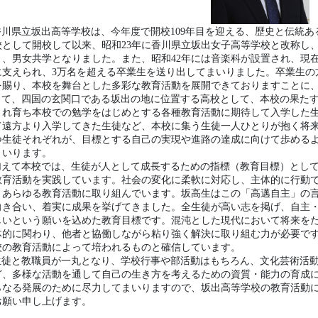
、あらゆる教育活動に取り組んでいます。坂高生はこの「高邁自主」の
向き合い、着実に成果を挙げてきました。全生徒が高い志を掲げ、自主
しいという願いを込めた教育目標です。混沌とした現代において将来を
体的に関わり、他者と協働しながら粘り強く解決に取り組む力が必要で
校の教育活動によって培われるものと確信しています。
生徒と教職員が一丸となり、学校行事や部活動はもちろん、文化芸術活
ど、多様な活動を通して自己の生き方を考えるための資質・能力の育成
らなる発展のために尽力してまいりますので、坂出高等学校の教育活動
お願い申し上げます。
260319 ３学期終業式（校長室
26年3月22日 09時06分