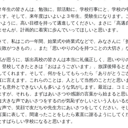
直に言えます。これらのことは、人として当然のことだと思い
ても意外とできない人も多いような気がします。最近は、コミ
ますが、それも、まずはあいさつや感謝の言葉から始まると思
は大きな声であいさつをするのが気恥ずかしいという人もいる
な声で、笑顔で友だちや先生方にあいさつをしてください。そ
言葉に表して、間違ったことをしたら素直に謝るようにしてく
とすばらしい学校になると思います。
方で、皆さんにもう少し頑張ってほしいことは、いろいろな
していってほしいということです。今年の「白壁」に、巻頭の
いますが、くしくも同じような内容になっており、「やりたい
はなく「やるか、やらないか」というものです。一度しかない
ではなく、「何でも見てやろう、やってやろう」の精神で、失
ちろん、何でも無鉄砲に、勝手気ままに、人の迷惑を顧みず、
るのではありません。勉強や部活動など、思う存分、大きな夢
ットーは「高邁自主」です。失敗した分だけ、必ず成長してい
。
して、もう一つ、いつも「チーム坂高」という意識を持って