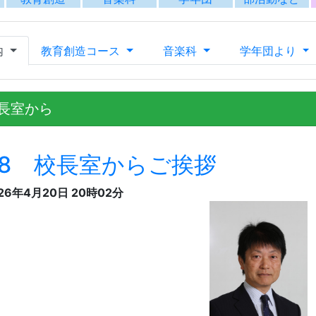
26年4月20日 20時02分
香川県立坂出高等学校は、今年度で開校109年目を迎える、歴史と伝統あ
校として開校して以来、昭和23年に香川県立坂出女子高等学校と改称し、
り、男女共学となりました。また、昭和42年には音楽科が設置され、現
に支えられ、3万名を超える卒業生を送り出してまいりました。卒業生の
を賜り、本校を舞台とした多彩な教育活動を展開できておりますことに
さて、四国の玄関口である坂出の地に位置する高校として、本校の果た
まれ育ち本校での勉学をはじめとする各種教育活動に期待して入学した
て遠方より入学してきた生徒など、本校に集う生徒一人ひとりが抱く将
つ生徒それぞれが、目標とする自己の実現や進路の達成に向けて歩める
まいります。
加えて本校では、生徒が人として成長するための指標（教育目標）とし
教育活動を実践しています。社会の変化に柔軟に対応し、主体的に行動