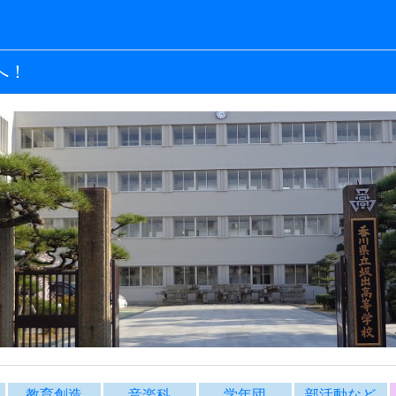
へ！
教育創造
音楽科
学年団
部活動など
内
教育創造コース
音楽科
学年団より
長室から
R8 校長室からご挨拶