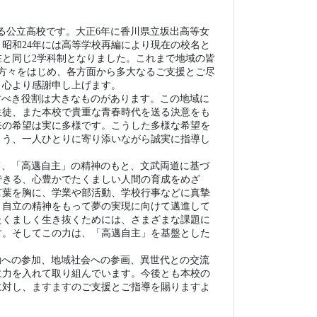
言葉を胸に、学業や部活動、学校行事などに真摯
・自立の精神をもって夢の実現に向けて邁進して
たくましく生き抜くためには、さまざまな課題に
す。そしてこの力は、「高邁自主」を基盤とした
動への参加、地域社会への参画、異世代との交流
に力を入れて取り組んでいます。今後とも本校の
に対し、ますますのご支援とご指導を賜りますよ
香川県立坂出高等学校
校 長 高 橋 一 生
から）