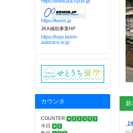
https://www.jka-cycle.jp
https://keirin.jp
JKA補助事業HP
https://hojo.keirin-
autorace.or.jp
カウンタ
新
COUNTER
4
2
1
3
5
3
【
今日
6
2