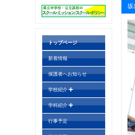
坂
トップページ
新着情報
保護者へお知らせ
学校紹介
学科紹介
行事予定