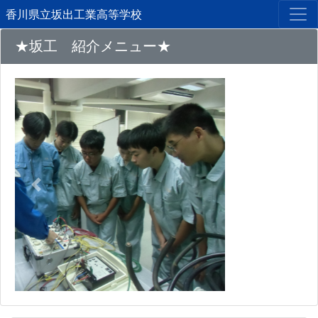
香川県立坂出工業高等学校
★坂工 紹介メニュー★
Previous
Next