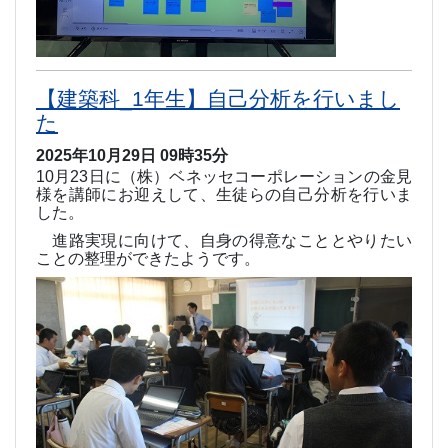
【建築科_1年生】自己分析を行いまし
た
2025年10月29日 09時35分
10
月
23
日に（株）ベネッセコーポレーションの金見
様を講師にお迎えして、生徒らの自己分析を行いま
した。
進路実現に向けて、自身の得意なこととやりたい
ことの整理ができたようです。