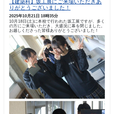
【建築科】坂工展にご来場いただきあ
りがとうございました！
2025年10月21日 18時35分
10
月
18
日
(
土
)
に本校で行われた坂工展ですが、多く
の方にご来場いただき、大盛況に幕を閉じました。
お越しくださった皆様ありがとうございました！