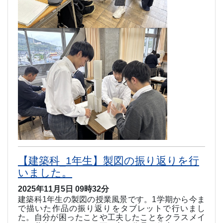
【建築科_1年生】製図の振り返りを行
いました。
2025年11月5日 09時32分
建築科
1
年生の製図の授業風景です。
1
学期から今ま
で描いた作品の振り返りをタブレットで行いまし
た。自分が困ったことや工夫したことをクラスメイ