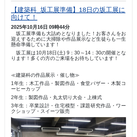
【建築科_坂工展準備】18日の坂工展に
向けて！
2025年10月16日 09時44分
坂工展準備も大詰めとなりました！お客さんをお
迎えするために大掃除や作品展示など生徒らも一生
懸命準備しています！
坂工展は
10
月
18
日
(
土
) 9
：
30
～
14
：
30
の開催とな
ります！多くの方のご来場をお待ちしています！
≪建築科の作品展示・催し物≫
1
年生：木工作品・製図作品・食堂バザー・木製コ
ーヒーカップ
2
年生：製図作品・丸太切り大会・上棟式
3
年生：卒業設計・住宅模型・課題研究作品・ワー
クショップ・スイーツ販売