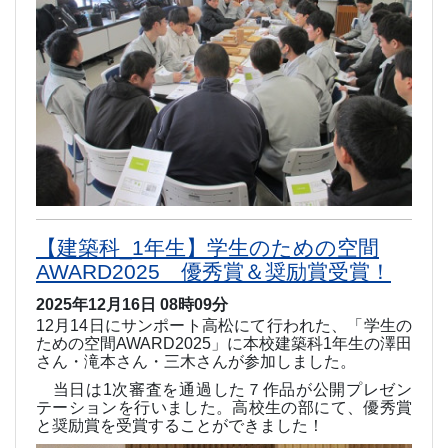
【建築科_1年生】学生のための空間
AWARD2025 優秀賞＆奨励賞受賞！
2025年12月16日 08時09分
12
月
14
日にサンポート高松にて行われた、「学生の
ための空間
AWARD2025
」に本校建築科
1
年生の澤田
さん・滝本さん・三木さんが参加しました。
当日は
1
次審査を通過した７作品が公開プレゼン
テーションを行いました。高校生の部にて、優秀賞
と奨励賞を受賞することができました！