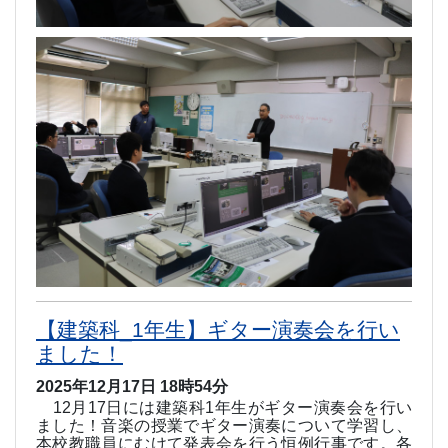
【建築科_1年生】ギター演奏会を行い
ました！
2025年12月17日 18時54分
12
月
17
日には建築科
1
年生がギター演奏会を行い
ました！音楽の授業でギター演奏について学習し、
本校教職員にむけて発表会を行う恒例行事です。各