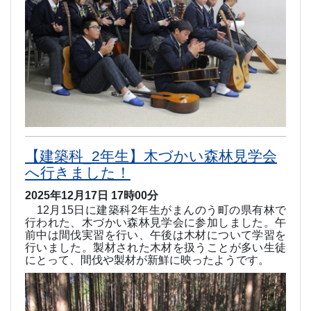
【建築科_2年生】木づかい森林見学会
へ行きました！
2025年12月17日 17時00分
12
月
15
日に建築科
2
年生がまんのう町の県有林で
行われた、木づかい森林見学会に参加しました。午
前中は間伐実習を行い、午後は木材について学習を
行いました。製材された木材を扱うことが多い生徒
にとって、間伐や製材が新鮮に映ったようです。