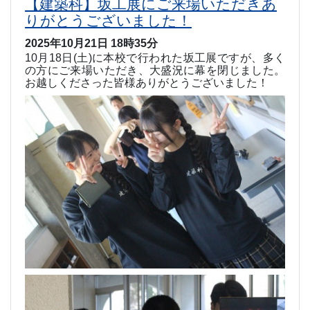
【建築科】坂工展にご来場いただきあ
りがとうございました！
2025年10月21日 18時35分
10
月
18
日
(
土
)
に本校で行われた坂工展ですが、多く
の方にご来場いただき、大盛況に幕を閉じました。
お越しくださった皆様ありがとうございました！