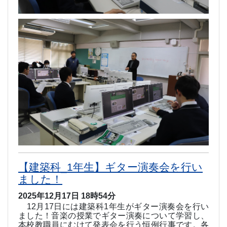
【建築科_1年生】ギター演奏会を行い
ました！
2025年12月17日 18時54分
12
月
17
日には建築科
1
年生がギター演奏会を行い
ました！音楽の授業でギター演奏について学習し、
本校教職員にむけて発表会を行う恒例行事です。各