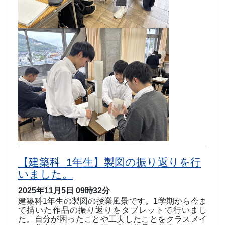
【建築科_1年生】製図の振り返りを行
いました。
2025年11月5日 09時32分
建築科
1
年生の製図の授業風景です。
1
学期から今ま
で描いた作品の振り返りをタブレットで行いまし
た。自分が困ったことや工夫したことをクラスメイ