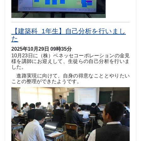
【建築科_1年生】自己分析を行いまし
た
2025年10月29日 09時35分
10
月
23
日に（株）ベネッセコーポレーションの金見
様を講師にお迎えして、生徒らの自己分析を行いま
した。
進路実現に向けて、自身の得意なこととやりたい
ことの整理ができたようです。