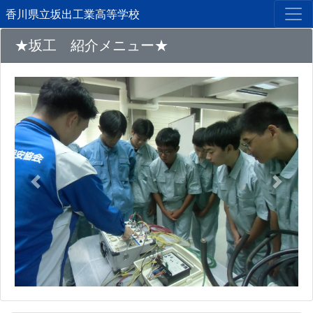
香川県立坂出工業高等学校
★坂工 紹介メニュー★
Previous
Next