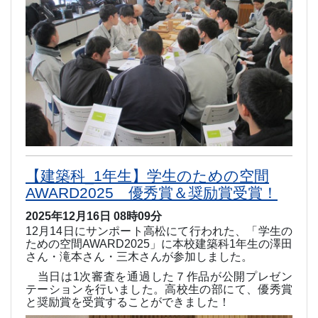
【建築科_1年生】学生のための空間
AWARD2025 優秀賞＆奨励賞受賞！
2025年12月16日 08時09分
12
月
14
日にサンポート高松にて行われた、「学生の
ための空間
AWARD2025
」に本校建築科
1
年生の澤田
さん・滝本さん・三木さんが参加しました。
当日は
1
次審査を通過した７作品が公開プレゼン
テーションを行いました。高校生の部にて、優秀賞
と奨励賞を受賞することができました！