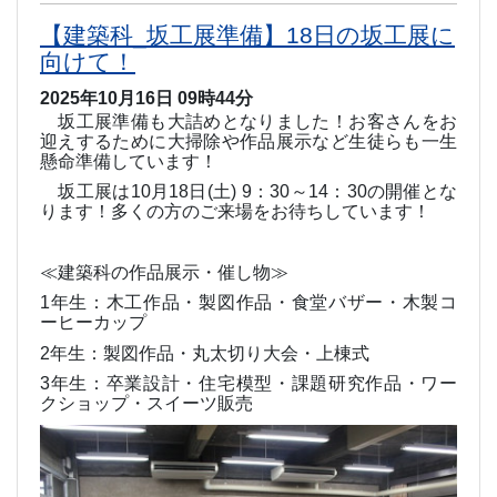
【建築科_坂工展準備】18日の坂工展に
向けて！
2025年10月16日 09時44分
坂工展準備も大詰めとなりました！お客さんをお
迎えするために大掃除や作品展示など生徒らも一生
懸命準備しています！
坂工展は
10
月
18
日
(
土
) 9
：
30
～
14
：
30
の開催とな
ります！多くの方のご来場をお待ちしています！
≪建築科の作品展示・催し物≫
1
年生：木工作品・製図作品・食堂バザー・木製コ
ーヒーカップ
2
年生：製図作品・丸太切り大会・上棟式
3
年生：卒業設計・住宅模型・課題研究作品・ワー
クショップ・スイーツ販売