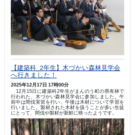
【建築科_2年生】木づかい森林見学会
へ行きました！
2025年12月17日 17時00分
12
月
15
日に建築科
2
年生がまんのう町の県有林で
行われた、木づかい森林見学会に参加しました。午
前中は間伐実習を行い、午後は木材について学習を
行いました。製材された木材を扱うことが多い生徒
にとって、間伐や製材が新鮮に映ったようです。