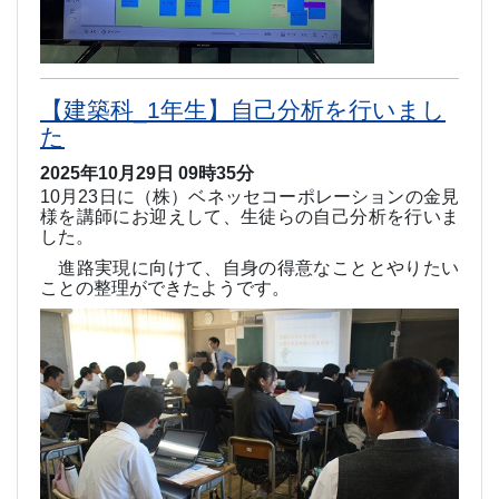
【建築科_1年生】自己分析を行いまし
た
2025年10月29日 09時35分
10
月
23
日に（株）ベネッセコーポレーションの金見
様を講師にお迎えして、生徒らの自己分析を行いま
した。
進路実現に向けて、自身の得意なこととやりたい
ことの整理ができたようです。