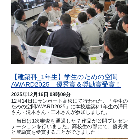
【建築科_1年生】学生のための空間
AWARD2025 優秀賞＆奨励賞受賞！
2025年12月16日 08時09分
12
月
14
日にサンポート高松にて行われた、「学生の
ための空間
AWARD2025
」に本校建築科
1
年生の澤田
さん・滝本さん・三木さんが参加しました。
当日は
1
次審査を通過した７作品が公開プレゼン
テーションを行いました。高校生の部にて、優秀賞
と奨励賞を受賞することができました！