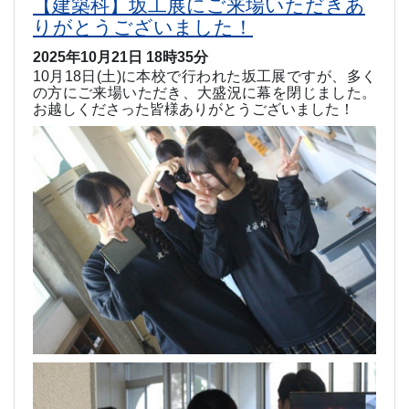
【建築科】坂工展にご来場いただきあ
りがとうございました！
2025年10月21日 18時35分
10
月
18
日
(
土
)
に本校で行われた坂工展ですが、多く
の方にご来場いただき、大盛況に幕を閉じました。
お越しくださった皆様ありがとうございました！