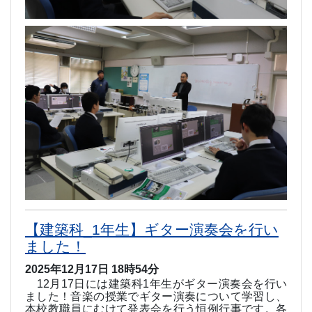
【建築科_1年生】ギター演奏会を行い
ました！
2025年12月17日 18時54分
12
月
17
日には建築科
1
年生がギター演奏会を行い
ました！音楽の授業でギター演奏について学習し、
本校教職員にむけて発表会を行う恒例行事です。各