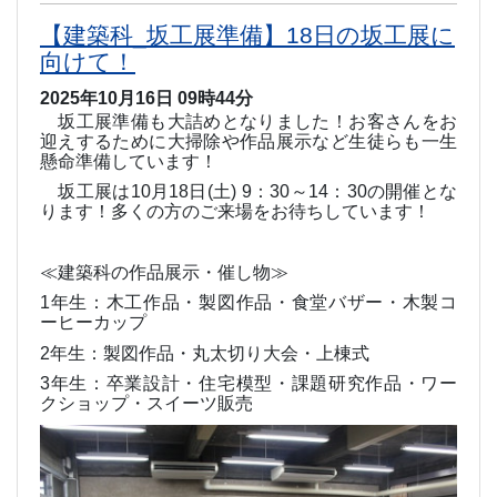
【建築科_坂工展準備】18日の坂工展に
向けて！
2025年10月16日 09時44分
坂工展準備も大詰めとなりました！お客さんをお
迎えするために大掃除や作品展示など生徒らも一生
懸命準備しています！
坂工展は
10
月
18
日
(
土
) 9
：
30
～
14
：
30
の開催とな
ります！多くの方のご来場をお待ちしています！
≪建築科の作品展示・催し物≫
1
年生：木工作品・製図作品・食堂バザー・木製コ
ーヒーカップ
2
年生：製図作品・丸太切り大会・上棟式
3
年生：卒業設計・住宅模型・課題研究作品・ワー
クショップ・スイーツ販売