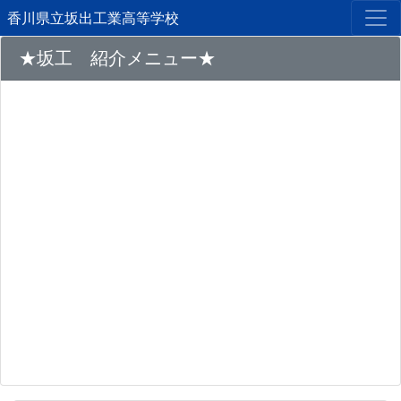
香川県立坂出工業高等学校
★坂工 紹介メニュー★
Previous
Next