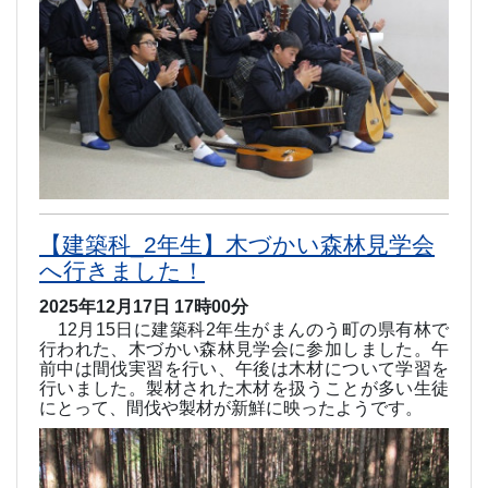
【建築科_2年生】木づかい森林見学会
へ行きました！
2025年12月17日 17時00分
12
月
15
日に建築科
2
年生がまんのう町の県有林で
行われた、木づかい森林見学会に参加しました。午
前中は間伐実習を行い、午後は木材について学習を
行いました。製材された木材を扱うことが多い生徒
にとって、間伐や製材が新鮮に映ったようです。