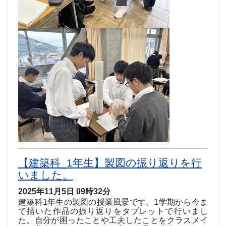
【建築科_1年生】製図の振り返りを行
いました。
2025年11月5日 09時32分
建築科
1
年生の製図の授業風景です。
1
学期から今ま
で描いた作品の振り返りをタブレットで行いまし
た。自分が困ったことや工夫したことをクラスメイ