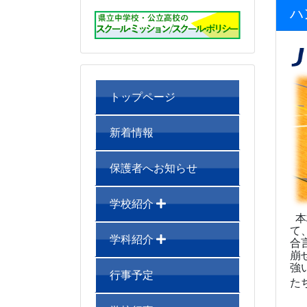
ハ
トップページ
新着情報
保護者へお知らせ
学校紹介
本
て
学科紹介
合
崩
強
行事予定
た