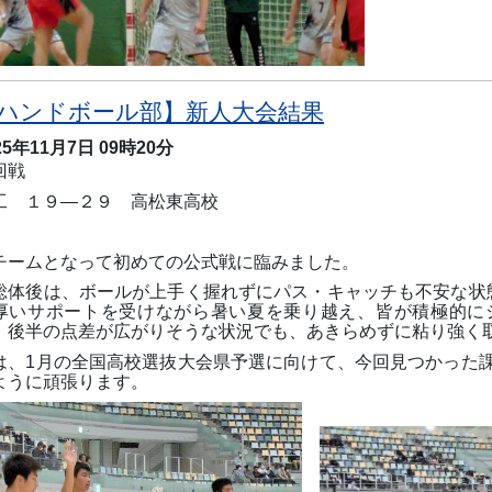
ハンドボール部】新人大会結果
25年11月7日 09時20分
回戦
工 １９―２９ 高松東高校
チームとなって初めての公式戦に臨みました。
総体後は、ボールが上手く握れずにパス・キャッチも不安な状
厚いサポートを受けながら暑い夏を乗り越え、皆が積極的に
、後半の点差が広がりそうな状況でも、あきらめずに粘り強く
は、
1
月の全国高校選抜大会県予選に向けて、今回見つかった
ように頑張ります。