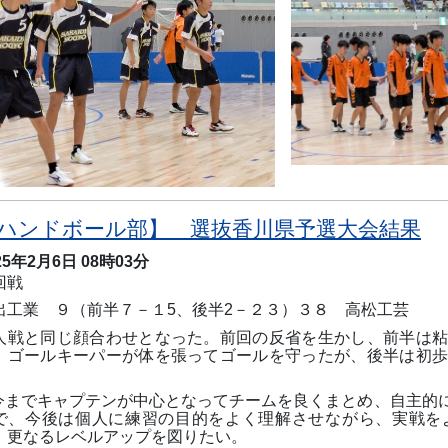
ハンドボール部】 選抜香川県予選大会結果
25年2月6日 08時03分
回戦
出工業 ９（前半７－１
5
、後半
2
－２３）３８ 高松工芸
人戦と同じ顔合わせとなった。前回の反省を生かし、前半は
、ゴールキーパーが体を張ってゴールを守ったが、後半は初
。
今までキャプテンが中心となってチームを良くまとめ、自主的
で、今後は個人に練習の目的をよく理解させながら、実戦を
、更なるレベルアップを図りたい。