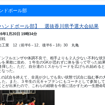
ンドボール部
ハンドボール部】 選抜香川県予選大会結果
26年1月20日 19時34分
回戦
出工業
12
（前半
6
－
12
、後半
6
－
18
）
30
丸亀
インフルエンザや体調不良で、相手よりも２人少ない不利な状
ルを果敢に攻め、１年生の
GK
が恐れずに体を張って守った結
発揮した。ただ、自分達のミスからリードを広げられ始める
となった。
この試合を終えて、全員が少しでも良い状態で試合に臨む事の
した。また、３年生の元キャプテンにもコーチとして参加し
ことが出来たので、これらの経験を今後に活かすため一生懸命