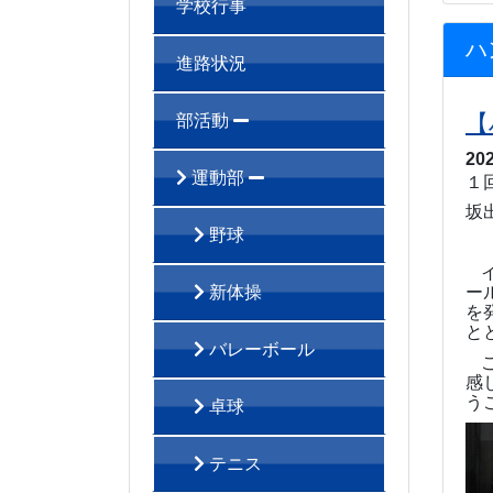
学校行事
ハ
進路状況
【
部活動
20
運動部
１
坂
野球
新体操
ー
を
と
バレーボール
感
う
卓球
テニス