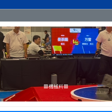
🟧電気科🟧