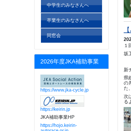
中学生のみなさんへ
卒業生のみなさんへ
【
同窓会
20
１
坂
2026年度JKA補助事業
新
県
の
た
https://www.jka-cycle.jp
次
る
https://keirin.jp
JKA補助事業HP
https://hojo.keirin-
autorace.or.jp