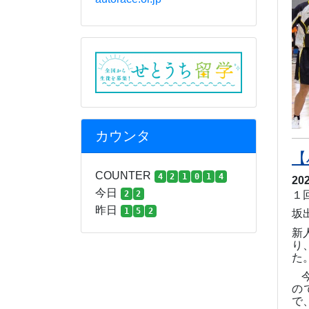
カウンタ
【
COUNTER
4
2
1
0
1
4
20
今日
2
2
１
昨日
1
5
2
坂
新
り
た
の
で