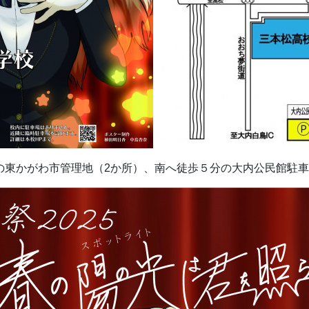
の東かがわ市管理地（2か所）、南へ徒歩５分の大内公民館駐