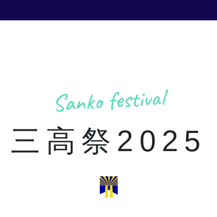
Sanko festival
三高祭2025