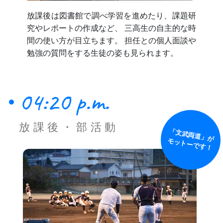
放課後は図書館で調べ学習を進めたり、課題研
究やレポートの作成など、
三高生の自主的な時
間の使い方が目立ちます。
担任との個人面談や
勉強の質問をする生徒の姿も見られます。
04:20 p.m.
放課後・部活動
「文武両道」が
モットーです！