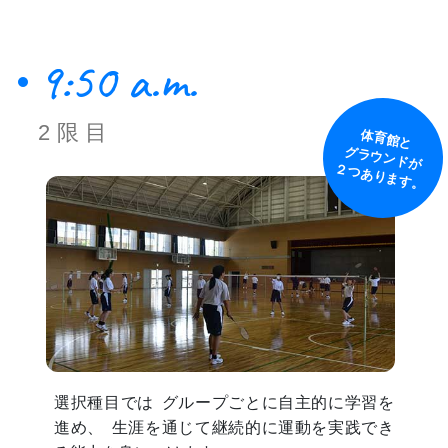
9:50 a.m.
2限目
体育館と
グラウンドが
２つあります。
選択種目では
グループごとに自主的に学習を
進め、
生涯を通じて継続的に運動を実践でき