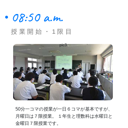
08:50 a.m.
授業開始・1限目
pic3
50分一コマの授業が一日６コマが基本ですが、
月曜日は７限授業。 １年生と理数科は水曜日と
金曜日７限授業です。