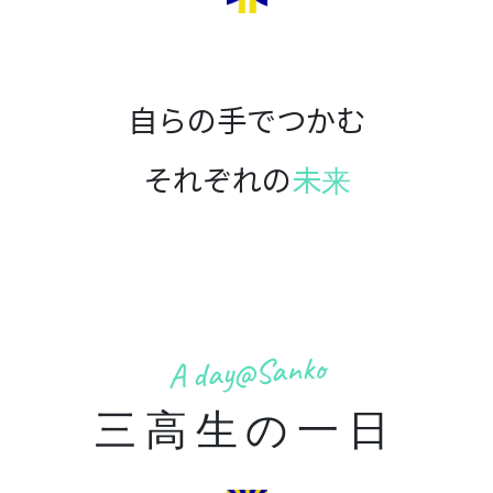
自らの手でつかむ
それぞれの
未来
A day@Sanko
三高生の一日