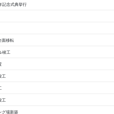
周年記念式典挙行
全面移転
ル竣工
置
竣工
工
竣工
ング場新築