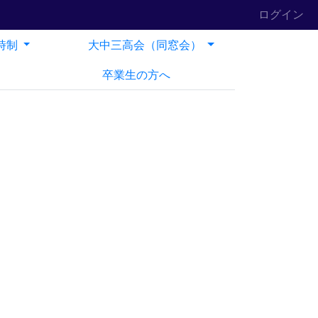
ログイン
時制
大中三高会（同窓会）
卒業生の方へ