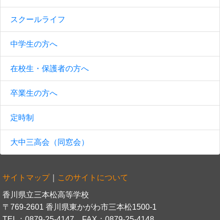
スクールライフ
中学生の方へ
在校生・保護者の方へ
卒業生の方へ
定時制
大中三高会（同窓会）
サイトマップ
｜
このサイトについて
香川県立三本松高等学校
〒769-2601 香川県東かがわ市三本松1500-1
TEL：0879-25-4147 FAX：0879-25-4148