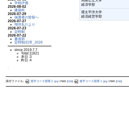
周南公立大学
学校評価
経済学部
2026-08-02
建築科
環太平洋大学
2026-07-29
経済経営学部
保護者の皆様へ
2026-07-27
翔洋丸だより
2026-07-23
定時制
2026-07-22
書道部
定時制/日常_2026
since 2019.7.7
Total:11821
本日 :3
昨日 :4
.
添付ファイル:
進学コース授業２.jpg
進学コース授業１.jpg
1758件
[
詳細
]
1798件
[
詳細
]