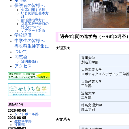
保護者の皆様へ
欠席に関する届
いじめ防止基本方
針
部活動指導方針
気象警報発表時の
対応について
Ｊアラート対応
学校評価
過去4年間の進学先（～R6年3月
中学生の皆様へ
専攻科生徒募集に
★理系★
ついて
同窓会
香川大学
証明書発行
創造工学部
アクセス
大阪工業大学
ロボティクス＆デザイン工学部(
大阪産業大学
工学部
近畿大学
工学部
最新の10件
徳島文理大学
理工学部
2026-08-06
ソフトボール部
2026-08-05
★文系★
生物科学部
技術部
2026-08-03