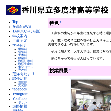
Top
特色
†
多高NEWS
TAKOUかわら版
工業科の生徒が３年生に進級する時に選
学校案内
英・数・理の単位数を増やしたカリキュラ
行事予定
実現できるよう指導しています。
学科紹介
機械科
それに加えて、大学入学後、授業に対応で
電気科
土木科
建築科
夢に向かって毎日がんばっています。
海洋技術科
海洋生産科
進学コース
授業風景
専攻科
†
翔洋丸だより
課外活動
運動部
文化部
facebook
instagram
YouTube
ポリシー
進路情報
定時制