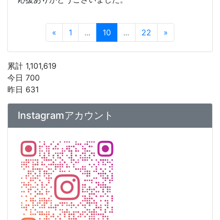
«
1
...
10
...
22
»
累計 1,101,619
今日 700
昨日 631
Instagramアカウント