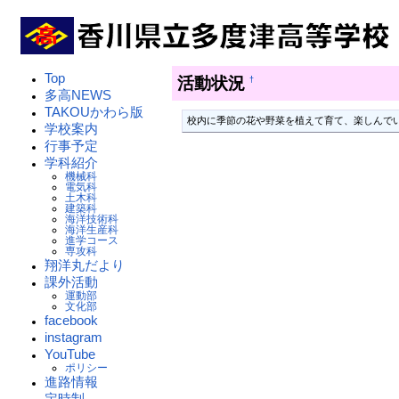
Top
活動状況
†
多高NEWS
TAKOUかわら版
校内に季節の花や野菜を植えて育て、楽しんで
学校案内
行事予定
学科紹介
機械科
電気科
土木科
建築科
海洋技術科
海洋生産科
進学コース
専攻科
翔洋丸だより
課外活動
運動部
文化部
facebook
instagram
YouTube
ポリシー
進路情報
定時制