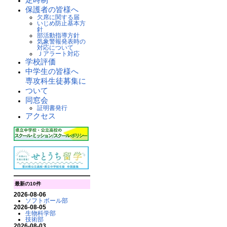
保護者の皆様へ
欠席に関する届
いじめ防止基本方
針
部活動指導方針
気象警報発表時の
対応について
Ｊアラート対応
学校評価
中学生の皆様へ
専攻科生徒募集に
ついて
同窓会
証明書発行
アクセス
最新の10件
2026-08-06
ソフトボール部
2026-08-05
生物科学部
技術部
2026-08-03