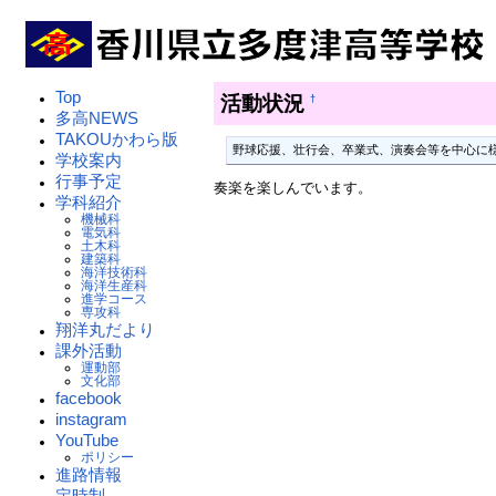
Top
活動状況
†
多高NEWS
TAKOUかわら版
野球応援、壮行会、卒業式、演奏会等を中心に
学校案内
行事予定
奏楽を楽しんでいます。
学科紹介
機械科
電気科
土木科
建築科
海洋技術科
海洋生産科
進学コース
専攻科
翔洋丸だより
課外活動
運動部
文化部
facebook
instagram
YouTube
ポリシー
進路情報
定時制