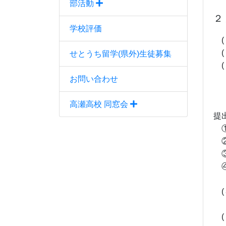
部活動
２
学校評価
(
(
せとうち留学(県外)生徒募集
(
下
お問い合わせ
高瀬高校 同窓会
提
①
②
③
④
(
連
(