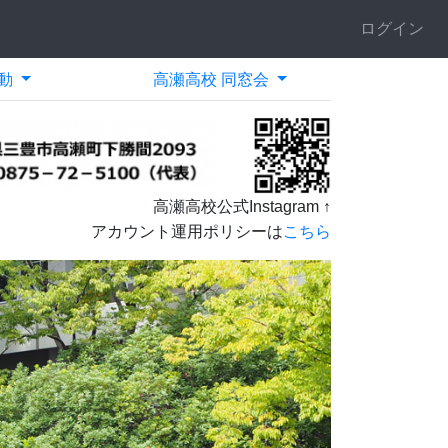
ログイン
動
高瀬高校 同窓会
高瀬高校公式Instagram ↑
アカウント運用ポリシーは
こちら