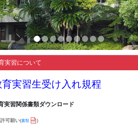
育実習について
教育実習生受け入れ規程
育実習関係書類ダウンロード
許可願い
(
書類
)