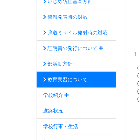
いじめ防止基本方針
警報発表時の対応
弾道ミサイル発射時の対応
証明書の発行について
１
部活動方針
(
(
教育実習について
(
(
学校紹介
(
２
進路状況
３
保
学校行事・生活