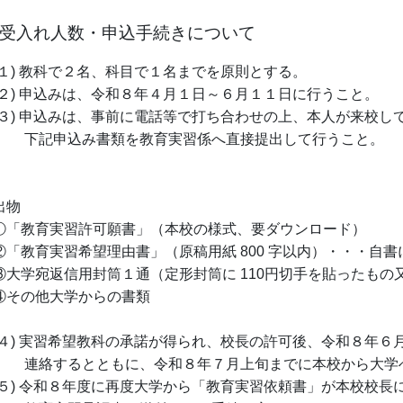
 受入れ人数・申込手続きについて
１) 教科で２名、科目で１名までを原則とする。
２) 申込みは、令和８年４月１日～６月１１日に行うこと。
３) 申込みは、事前に電話等で打ち合わせの上、本人が来校し
記申込み書類を教育実習係へ直接提出して行うこと。
出物
「教育実習許可願書」（本校の様式、要ダウンロード）
「教育実習希望理由書」（原稿用紙 800 字以内）・・・自書
大学宛返信用封筒１通（定形封筒に 110円切手を貼ったもの
その他大学からの書類
４) 実習希望教科の承諾が得られ、校長の許可後、令和８年６
絡するとともに、令和８年７月上旬までに本校から大学へ
５) 令和８年度に再度大学から「教育実習依頼書」が本校校長