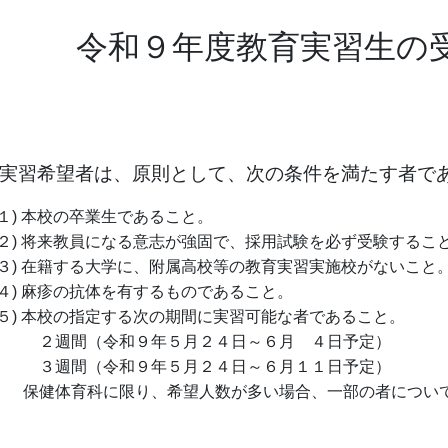
令和９年度教育実習生の
 実習希望者は、原則として、次の条件を満たす者で
１) 本校の卒業生であること。
２) 将来教員になる意志が強固で、採用試験を必ず受験するこ
３) 在籍する大学に、附属高校等の教育実習実施校がないこと
４) 麻疹の抗体を有するものであること。
５) 本校の指定する次の期間に実習可能な者であること。
週間（令和９年５月２４日～６月 ４日予定）
週間（令和９年５月２４日～６月１１日予定）
健体育科に限り、希望人数が多い場合、一部の者について 