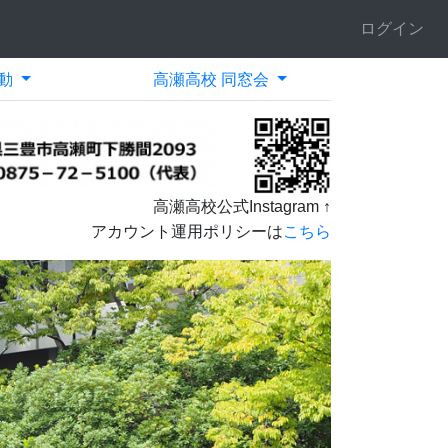
ログイン
動
高瀬高校 同窓会
高瀬高校公式Instagram ↑
アカウント運用ポリシーは
こちら