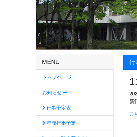
MENU
行
トップページ
お知らせ
20
新
行事予定表
こ
年間行事予定