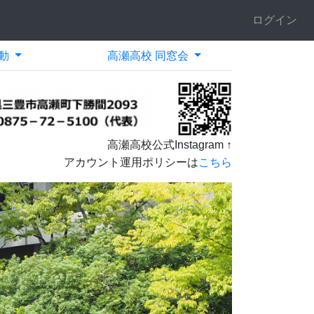
ログイン
動
高瀬高校 同窓会
高瀬高校公式Instagram ↑
アカウント運用ポリシーは
こちら