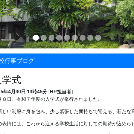
校行事ブログ
入学式
25年4月30日 13時45分
[HP担当者]
月８日、令和７年度の入学式が挙行されました。
新しい制服に身を包み、少し緊張した面持ちで迎える、新たな
の表情には、これから迎える学校生活に対しての期待が込めら