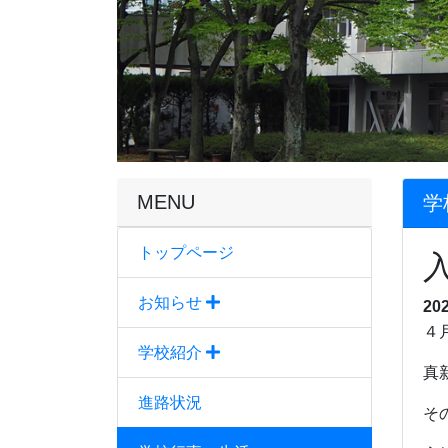
MENU
学
トップページ
お知らせ
20
４
学校紹介
真
進路状況
そ