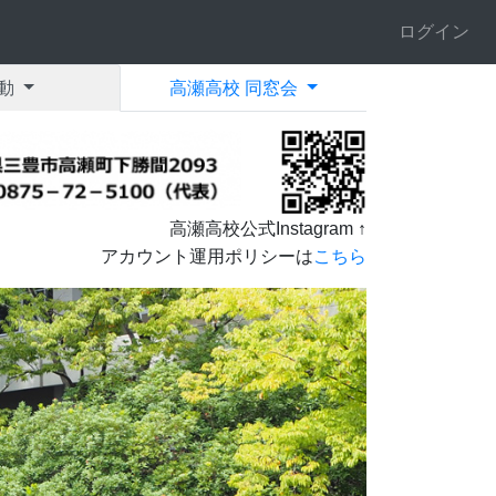
ログイン
動
高瀬高校 同窓会
高瀬高校公式Instagram ↑
アカウント運用ポリシーは
こちら