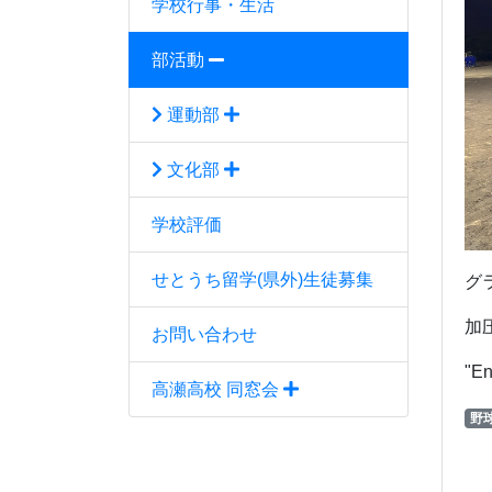
学校行事・生活
部活動
運動部
文化部
学校評価
せとうち留学(県外)生徒募集
グ
加
お問い合わせ
"En
高瀬高校 同窓会
野