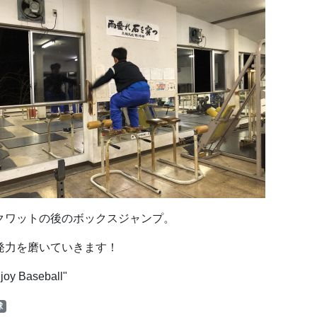
クワットの後のボックスジャンプ。
発力を磨いていきます！
joy Baseball"
球