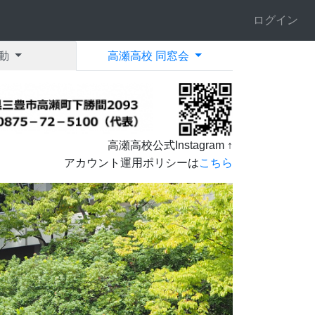
ログイン
動
高瀬高校 同窓会
高瀬高校公式Instagram ↑
アカウント運用ポリシーは
こちら