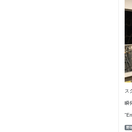
ス
瞬
"En
野