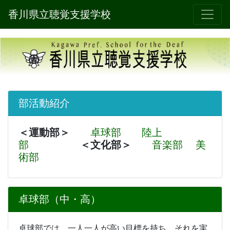
香川県立聴覚支援学校
部活動紹介
＜運動部＞
卓球部
陸上
部
＜文化部＞
音楽部
美
術部
卓球部（中・高）
卓球部では、一人一人が高い目標を持ち、それを実