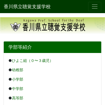
香川県立聴覚支援学校
学部等紹介
●
ひよこ組（０〜３歳児）
●
幼稚部
●
小学部
●
中学部
●
高等部