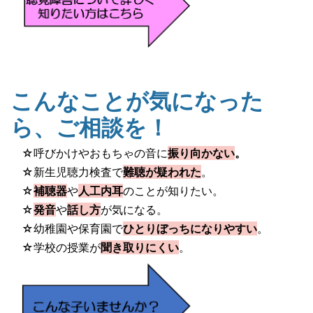
こんなことが気になった
ら、ご相談を！
☆呼びかけやおもちゃの音に
振り向かない
。
☆新生児聴力検査で
難聴が疑われた
。
☆
補聴器
や
人工内耳
のことが知りたい。
☆
発音
や
話し方
が気になる。
☆幼稚園や保育園で
ひとりぼっちになりやすい
。
☆学校の授業が
聞き取りにくい
。