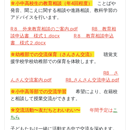
☆小中高校生の教育相談（年4回程度）
ことばや
発音、聞こえに関する相談や進路相談、教科学習の
アドバイスを行います。
R８ 外来教育相談のご案内.pdf
R8 教育相
談申込書 様式１.docx
R８ 教育相談申込
書 様式２.docx
☆幼稚部での交流保育（さんさん交流）
聴覚支
援学校学校幼稚部での保育を体験します。
R8 さ
んさん交流案内.pdf
R8_さんさん交流申込.pdf
☆小中高等部での交流学習
希望により、在籍校
と相談して授業交流ができます。
☆交流活動〜友だちとわいわい〜
年間予定は
こ
ちら
子どもたちは一緒に活動する中で交流を深めます。