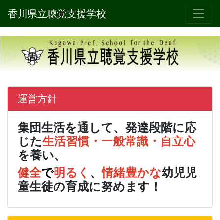
香川県立聴覚支援学校
運営方針
集団生活を通して、発達段階に応
じた
生活習慣・
一般常識
・
自立心
を養い、
健全
で
明るく
、
情緒豊かな
幼児児
童生徒の育成に努めます！