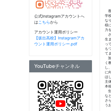
YouTubeチャンネル
し
に
ほ
主
本
な
さ
う
公式YouTubeへは
こちら
から
アカウント運用ポリシー
【坂出高校】Youtubeアカウ
ント運用ポリシー.pdf
20