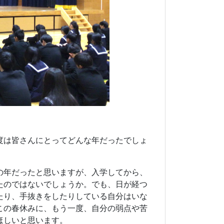
度は皆さんにとってどんな年だったでしょ
の年だったと思いますが、入学してから、
たのではないでしょうか。でも、日が経つ
たり、手抜きをしたりしている自分はいな
この春休みに、もう一度、自分の弱点や苦
ほしいと思います。
中心的存在として活躍してくれたことと思
この間、卒業していった３年生たちに負け
自主」の精神です。むやみに焦る必要はあ
挑戦することの大切さ」、そして「挑戦に
などについて話をしてきました。
の心を持った人たちが多いと思います。
きは「さようなら」と、きちんとあいさつ
ざいます」、間違ったら「すみません」と