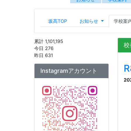
20
公式Instagramアカウントへ
学
な
は
こちら
から
様
力
アカウント運用ポリシー
【坂出高校】Instagramアカ
生
ウント運用ポリシー.pdf
っ
も
て
く