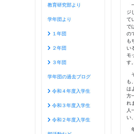
も
は
令和４年度入学生
方
れ
令和３年度入学生
人
い
令和２年度入学生
年
部活動など
は
運動部
文化部
20
生徒会活動
アクセスマップ
このサイトについて