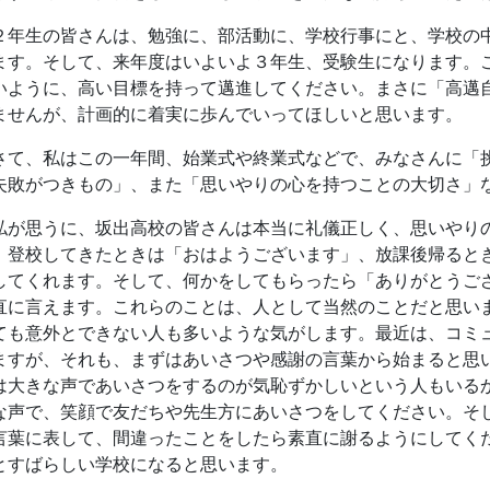
直に言えます。これらのことは、人として当然のことだと思い
ても意外とできない人も多いような気がします。最近は、コミ
ますが、それも、まずはあいさつや感謝の言葉から始まると思
は大きな声であいさつをするのが気恥ずかしいという人もいる
な声で、笑顔で友だちや先生方にあいさつをしてください。そ
言葉に表して、間違ったことをしたら素直に謝るようにしてく
とすばらしい学校になると思います。
方で、皆さんにもう少し頑張ってほしいことは、いろいろな
していってほしいということです。今年の「白壁」に、巻頭の
いますが、くしくも同じような内容になっており、「やりたい
はなく「やるか、やらないか」というものです。一度しかない
ではなく、「何でも見てやろう、やってやろう」の精神で、失
ちろん、何でも無鉄砲に、勝手気ままに、人の迷惑を顧みず、
るのではありません。勉強や部活動など、思う存分、大きな夢
ットーは「高邁自主」です。失敗した分だけ、必ず成長してい
。
して、もう一つ、いつも「チーム坂高」という意識を持って