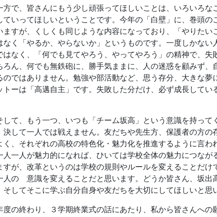
、決して一人では戦えません。友だちや先生方、保護者の方の
よく、それぞれの高校の特色化・魅力化を推進するように言わ
一人一人が魅力的になれば、ひいては学校全体の魅力につなが
ますが、改革というのは学校の規則やルールを変えることだけ
一人の 意識を変えることだと思います。どうか皆さん、坂出
、そしてそこに学ぶ自分自身や友だちを大切にしてほしいと思
度の終わり、３学期終業式の話にあたり、私から皆さんへの
、また４月に、皆さんと元気な姿で会えることを楽しみにして
260306 卒業式式辞（校長室か
26年3月22日 08時56分