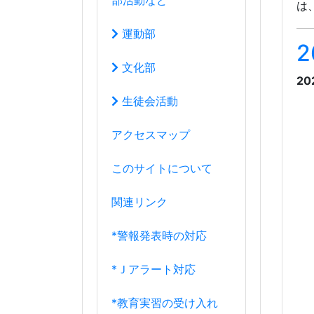
関連リンク
*警報発表時の対応
*Ｊアラート対応
*教育実習の受け入れ
*端末使用ガイドライン
8月
2026年
日
月
火
水
木
金
土
厳
26
27
28
29
30
31
1
に
賓
2
3
4
5
6
8
7