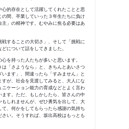
ますが、社会を見渡してみると、大人にな
ュニケーション能力の育成などとよく言わ
います。ただ、もしかしたら、皆さんの中
かもしれませんが、ぜひ勇気を出して、大
して、何かをしてもらったら感謝の気持ち
ださい。そうすれば、坂出高校はもっとも
ことを経験し、失敗を重ね、またチャレン
ことばとして、私と生徒会長の文章が載っ
ことをやろう」「できるか、できないか」
人生です。ぜひ、今あるところで満足する
敗を恐れず、チャレンジをしてください。
自分のわがままを通すということを言って
に向かって邁進してください。坂出高校の
るはずです。それが若さの特権だと思いま
ください。部活動にしても、受験にして