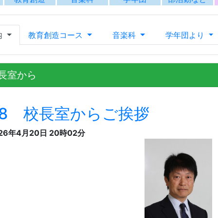
26年4月20日 20時02分
香川県立坂出高等学校は、今年度で開校109年目を迎える、歴史と伝統あ
校として開校して以来、昭和23年に香川県立坂出女子高等学校と改称し、
り、男女共学となりました。また、昭和42年には音楽科が設置され、現
に支えられ、3万名を超える卒業生を送り出してまいりました。卒業生の
を賜り、本校を舞台とした多彩な教育活動を展開できておりますことに
さて、四国の玄関口である坂出の地に位置する高校として、本校の果た
まれ育ち本校での勉学をはじめとする各種教育活動に期待して入学した
て遠方より入学してきた生徒など、本校に集う生徒一人ひとりが抱く将
つ生徒それぞれが、目標とする自己の実現や進路の達成に向けて歩める
まいります。
加えて本校では、生徒が人として成長するための指標（教育目標）とし
教育活動を実践しています。社会の変化に柔軟に対応し、主体的に行動