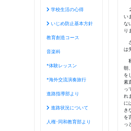
*海外交流演奏旅行
素
っ
進路指導部より
れ
に
進路状況について
き
を
人権･同和教育部より
っ
教育研究部より
一
ジ
学年団より
て
で
１年団
の
も
２年団
い
モ
３年団
す
そ
学年団の過去ブログ