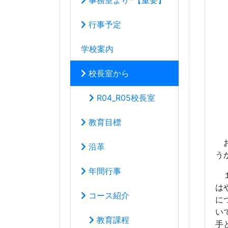
お
沿革
う
年間行事
１
は
コース紹介
に
い
教育課程
手
学校生活の心得
２
い
いじめ防止基本方針
な
り
教育創造コース
さ
は
音楽科
私
*体験レッスン
朝
を