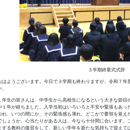
はようございます。今日で３学期も終わりますが、令和７年
か。
年生の皆さんは、中学生から高校生になるという大きな節目
や１年が経ちました。入学当初はいろいろと不安や緊張もあっ
つれ、いつの間にか、その緊張感も薄れ、どこかで要領を覚え
でしょうか。心当たりがある人は、今なら十分間に合います。
とする教科の復習をして、新しい学年を新たな気持ちで迎えて
年生の皆さんは、勉強に、部活動に、学校行事にと、学校の
ます。そして、来年度はいよいよ３年生、受験生になります。
いように、高い目標を持って邁進してください。まさに「高邁
ませんが、計画的に着実に歩んでいってほしいと思います。
て、私はこの一年間、始業式や終業式などで、みなさんに「
失敗がつきもの」、また「思いやりの心を持つことの大切さ」
が思うに、坂出高校の皆さんは本当に礼儀正しく、思いやり
、登校してきたときは「おはようございます」、放課後帰ると
してくれます。そして、何かをしてもらったら「ありがとうご