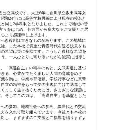
言葉を胸に、学業や部活動、学校行事などに真摯
・自立の精神をもって夢の実現に向けて邁進して
たくましく生き抜くためには、さまざまな課題に
す。そしてこの力は、「高邁自主」を基盤とした
動への参加、地域社会への参画、異世代との交流
に力を入れて取り組んでいます。今後とも本校の
に対し、ますますのご支援とご指導を賜りますよ
香川県立坂出高等学校
校 長 高 橋 一 生
から）