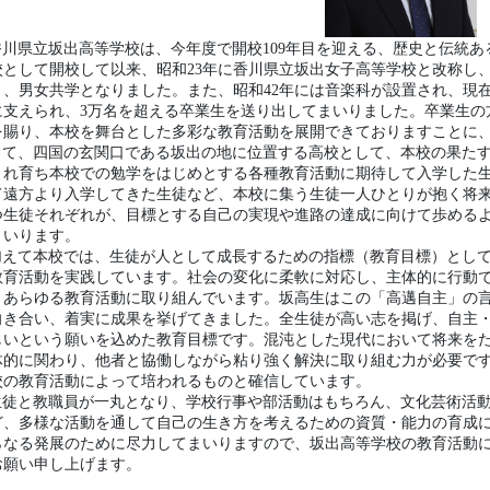
、あらゆる教育活動に取り組んでいます。坂高生はこの「高邁自主」の
向き合い、着実に成果を挙げてきました。全生徒が高い志を掲げ、自主
しいという願いを込めた教育目標です。混沌とした現代において将来を
体的に関わり、他者と協働しながら粘り強く解決に取り組む力が必要で
校の教育活動によって培われるものと確信しています。
生徒と教職員が一丸となり、学校行事や部活動はもちろん、文化芸術活
ど、多様な活動を通して自己の生き方を考えるための資質・能力の育成
らなる発展のために尽力してまいりますので、坂出高等学校の教育活動
お願い申し上げます。
260319 ３学期終業式（校長室
26年3月22日 09時06分