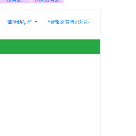
る公立高校です。大正6年に香川県立坂出高等女
昭和24年には高等学校再編により現在の校名と
在と同じ2学科制となりました。これまで地域の皆
方々をはじめ、各方面から多大なるご支援とご尽
、心より感謝申し上げます。
すべき役割は大きなものがあります。この地域に
生徒、また本校で貴重な青春時代を送る決意をも
来の希望は実に多様です。こうした多様な希望を
よう、一人ひとりに寄り添いながら誠実に指導し
て、「高邁自主」の精神のもと、文武両道に基づ
できる、心豊かでたくましい人間の育成をめざ