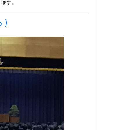
、確かな春の訪れを感じる、この佳き日
議会議員 尾崎道広様を始めとする、ご来
川県立坂出高等学校卒業証書授与式を挙行