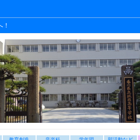
へ！
教育創造
音楽科
学年団
部活動など
内
教育創造コース
音楽科
学年団より
長室から
R8 校長室からご挨拶