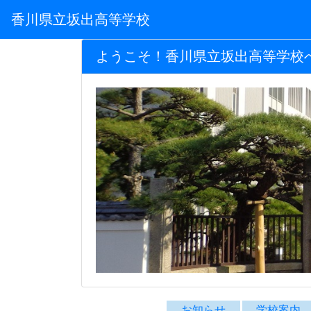
香川県立坂出高等学校
ようこそ！香川県立坂出高等学校
お知らせ
学校案内
坂高TOP
お知らせ
学校案
累計 1,101,195
校
今日 276
昨日 631
Instagramアカウント