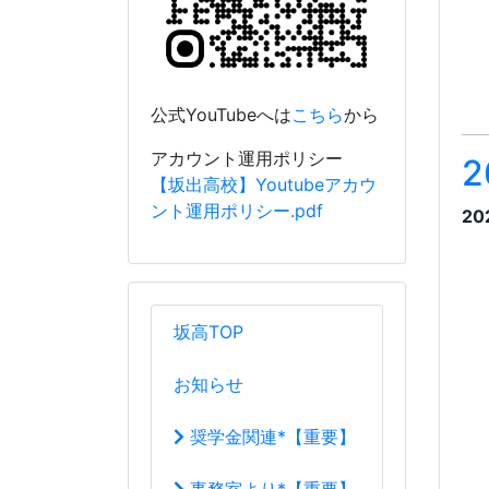
坂高TOP
お知らせ
奨学金関連*【重要】
事務室より*【重要】
行事予定
学校案内
校長室から
R04_R05校長室
教育目標