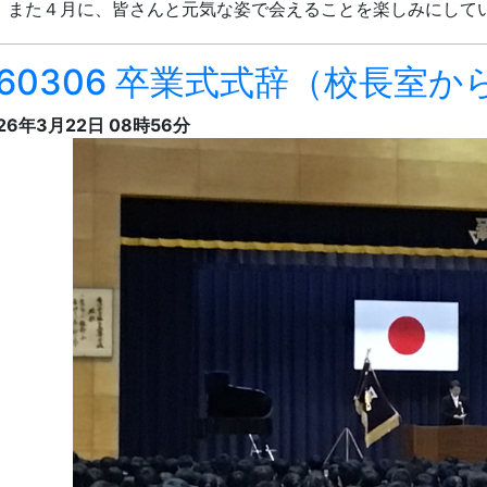
式辞
しい寒さもいつしか和らぎ、芽吹き始めた校庭の木々の梢に
、香川県教育委員会事務局保健体育課長 高田孝行様、香川県
の方々のご臨席と保護者の皆様のご列席を賜り、令和七年度香