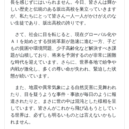
長を感じずにはいられません。今日、皆さんは輝か
しい歴史と伝統のある坂出高校を巣立っていきます
が、私たちにとって皆さん一人一人がかけがえのな
い生徒であり、坂出高校の誇りです。
さて、社会に目を転じると、現在グローバル化や
ＡＩを始めとする技術革新が急速に進む一方、子ど
もの貧困や環境問題、少子高齢化など解決すべき課
題が山積しており、将来を予測するのが非常に困難
な時代を迎えています。さらに、世界各地で紛争や
内戦が激化し、多くの尊い命が失われ、緊迫した状
態が続いています。
また、地震や異常気象による自然災害に見舞われ
たり、目を疑うような事件・事故が毎日のように報
道されたりと、まさに世の中は混沌とした様相を呈
しています。皆さんがこれから飛び込もうとしてい
る世界は、必ずしも明るいものとは言えないかもし
れません。