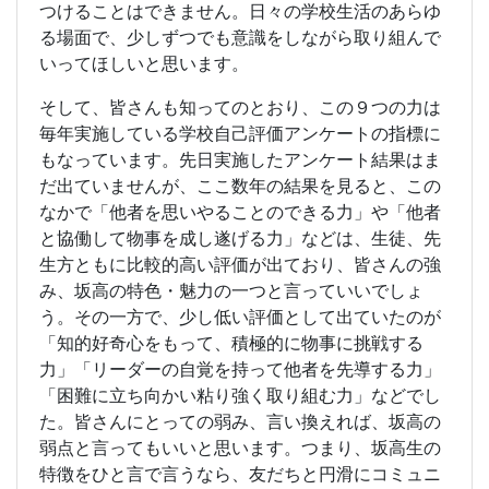
つけることはできません。日々の学校生活のあらゆ
る場面で、少しずつでも意識をしながら取り組んで
いってほしいと思います。
そして、皆さんも知ってのとおり、この９つの力は
毎年実施している学校自己評価アンケートの指標に
もなっています。先日実施したアンケート結果はま
だ出ていませんが、ここ数年の結果を見ると、この
なかで「他者を思いやることのできる力」や「他者
と協働して物事を成し遂げる力」などは、生徒、先
生方ともに比較的高い評価が出ており、皆さんの強
み、坂高の特色・魅力の一つと言っていいでしょ
う。その一方で、少し低い評価として出ていたのが
「知的好奇心をもって、積極的に物事に挑戦する
力」「リーダーの自覚を持って他者を先導する力」
「困難に立ち向かい粘り強く取り組む力」などでし
た。皆さんにとっての弱み、言い換えれば、坂高の
弱点と言ってもいいと思います。つまり、坂高生の
特徴をひと言で言うなら、友だちと円滑にコミュニ