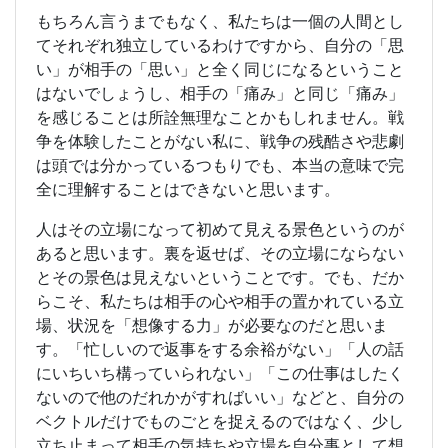
もちろん言うまでもなく、私たちは一個の人間とし
てそれぞれ独立しているわけですから、自分の「思
い」が相手の「思い」と全く同じになるということ
はないでしょうし、相手の「痛み」と同じ「痛み」
を感じることは所詮無理なことかもしれません。戦
争を体験したことがない私に、戦争の残酷さや悲劇
は頭では分かっているつもりでも、本当の意味で完
全に理解することはできないと思います。
人はその立場になって初めて見える景色というのが
あると思います。裏を返せば、その立場にならない
とその景色は見えないということです。でも、だか
らこそ、私たちは相手の心や相手の置かれている立
場、状況を「想像する力」が必要なのだと思いま
す。「忙しいので返事をする余裕がない」「人の話
にいちいち構っていられない」「この仕事はしたく
ないので他のだれかがすればいい」などと、自分の
ベクトルだけでものごとを捉えるのではなく、少し
立ち止まって相手の気持ちや立場を自分事として想