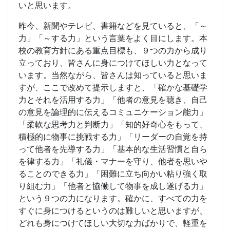
いと思います。
昨今、新聞やテレビ、書籍などを見ていると、「～
力」「～する力」という言葉をよく目にします。本
校の教育方針にある重点目標も、９つの力から成り
立っており、皆さんに身につけてほしい力となって
います。当然ながら、皆さんは知っていると思いま
すが、ここで改めて提示しますと、「確かな基礎学
力とそれを活用する力」「他者の意見を聴き、自己
の意見を論理的に伝えるコミュニケーション能力」
「柔軟な思考力と判断力」「知的好奇心をもって、
積極的に物事に挑戦する力」「リーダーの自覚を持
って他者を先導する力」「基本的な生活習慣と自ら
を律する力」「礼儀・マナーを守り、他者を思いや
ることのできる力」「困難に立ち向かい粘り強く取
り組む力」「他者と協働して物事を成し遂げる力」
という９つの力になります。確かに、すべての力を
すぐに身につけるというのは難しいと思いますが、
どれも身につけてほしい大切な力ばかりで、軽重を