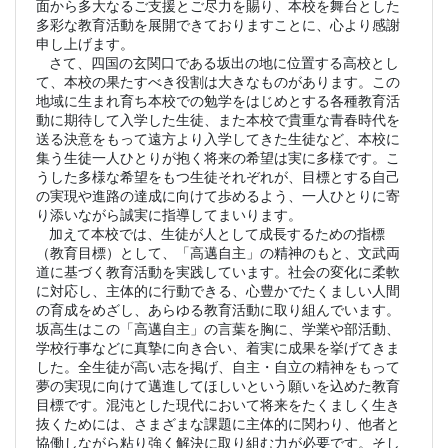
面から多大なるご支援とご尽力を賜り、本校を舞台とした
多彩な教育活動を展開できておりますことに、心より感謝
申し上げます。
さて、四国の玄関口である坂出の地に位置する高校とし
て、本校の果たすべき役割は大きなものがあります。この
地域に生まれ育ち本校での勉学をはじめとする各種教育活
動に期待して入学した生徒、また本校で貴重な青春時代を
送る決意をもって遠方より入学してきた生徒など、本校に
集う生徒一人ひとりが抱く将来の希望は実に多様です。こ
うした多様な希望をもつ生徒それぞれが、目標とする自己
の実現や進路の達成に向けて歩めるよう、一人ひとりに寄
り添いながら誠実に指導してまいります。
加えて本校では、生徒が人として成長するための指標
（教育目標）として、「高邁自主」の精神のもと、文武両
道に基づく教育活動を実践しています。社会の変化に柔軟
に対応し、主体的に行動できる、心豊かでたくましい人間
の育成をめざし、あらゆる教育活動に取り組んでいます。
坂高生はこの「高邁自主」の言葉を胸に、学業や部活動、
学校行事などに真摯に向き合い、着実に成果を挙げてきま
した。全生徒が高い志を掲げ、自主・自立の精神をもって
夢の実現に向けて邁進してほしいという願いを込めた教育
目標です。混沌とした現代において将来をたくましく生き
抜くためには、さまざまな課題に主体的に関わり、他者と
協働しながら粘り強く解決に取り組む力が必要です。そし