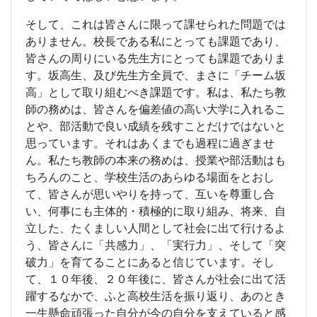
そして、これは皆さんに限って課せられた問題では
ありません。校長である私にとっても課題であり、
皆さんの周りにいる先生方にとっても課題でありま
す。坂高生、及び先生方全員で、まさに「チーム坂
高」として取り組むべき課題です。私は、私たち教
師の務めは、皆さんを偏差値の高い大学に入れるこ
とや、部活動で良い成績を残すことだけではないと
思っています。それはあくまでも過程に過ぎませ
ん。私たち教師の本来の務めは、授業や部活動はも
ちろんのこと、学校生活のあらゆる場面をとおし
て、皆さんが思いやりを持って、互いを尊重し合
い、何事にも主体的・積極的に取り組み、将来、自
立した、たくましい人間として社会に出て行けるよ
う、皆さんに「共感力」、「実行力」、そして「突
破力」を育てることにあると信じています。そし
て、１０年後、２０年後に、皆さんが社会に出て活
躍するなかで、ふと高校生活を振り返り、あのとき
一生懸命頑張った自分が今の自分を支えていると感