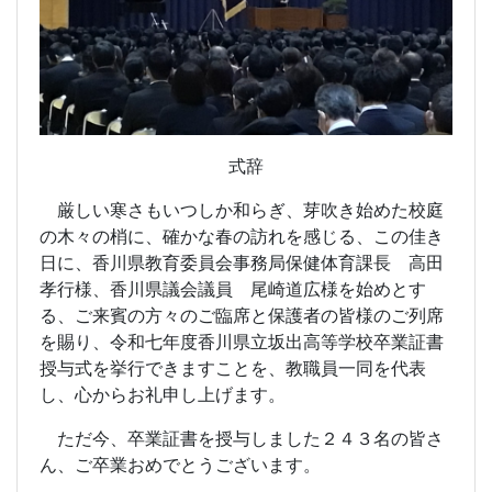
式辞
厳しい寒さもいつしか和らぎ、芽吹き始めた校庭
の木々の梢に、確かな春の訪れを感じる、この佳き
日に、香川県教育委員会事務局保健体育課長 高田
孝行様、香川県議会議員 尾崎道広様を始めとす
る、ご来賓の方々のご臨席と保護者の皆様のご列席
を賜り、令和七年度香川県立坂出高等学校卒業証書
授与式を挙行できますことを、教職員一同を代表
し、心からお礼申し上げます。
ただ今、卒業証書を授与しました２４３名の皆さ
ん、ご卒業おめでとうございます。