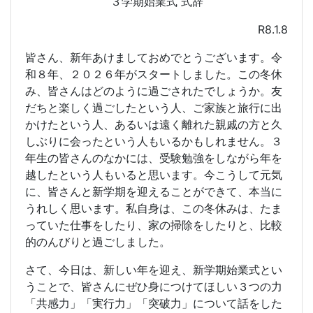
３学期始業式 式辞
R8.1.8
皆さん、新年あけましておめでとうございます。令
和８年、２０２６年がスタートしました。この冬休
み、皆さんはどのように過ごされたでしょうか。友
だちと楽しく過ごしたという人、ご家族と旅行に出
かけたという人、あるいは遠く離れた親戚の方と久
しぶりに会ったという人もいるかもしれません。３
年生の皆さんのなかには、受験勉強をしながら年を
越したという人もいると思います。今こうして元気
に、皆さんと新学期を迎えることができて、本当に
うれしく思います。私自身は、この冬休みは、たま
っていた仕事をしたり、家の掃除をしたりと、比較
的のんびりと過ごしました。
さて、今日は、新しい年を迎え、新学期始業式とい
うことで、皆さんにぜひ身につけてほしい３つの力
「共感力」「実行力」「突破力」について話をした