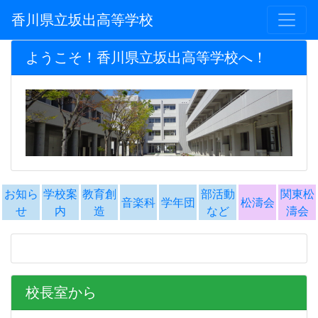
香川県立坂出高等学校
ようこそ！香川県立坂出高等学校へ！
お知ら
学校案
教育創
部活動
関東松
音楽科
学年団
松濤会
せ
内
造
など
濤会
校長室から