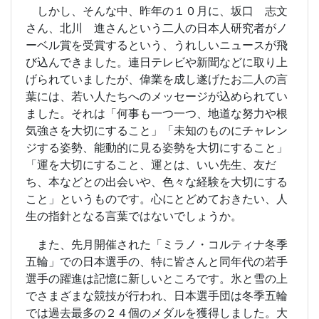
しかし、そんな中、昨年の１０月に、坂口 志文
さん、北川 進さんという二人の日本人研究者がノ
ーベル賞を受賞するという、うれしいニュースが飛
び込んできました。連日テレビや新聞などに取り上
げられていましたが、偉業を成し遂げたお二人の言
葉には、若い人たちへのメッセージが込められてい
ました。それは「何事も一つ一つ、地道な努力や根
気強さを大切にすること」「未知のものにチャレン
ジする姿勢、能動的に見る姿勢を大切にすること」
「運を大切にすること、運とは、いい先生、友だ
ち、本などとの出会いや、色々な経験を大切にする
こと」というものです。心にとどめておきたい、人
生の指針となる言葉ではないでしょうか。
また、先月開催された「ミラノ・コルティナ冬季
五輪」での日本選手の、特に皆さんと同年代の若手
選手の躍進は記憶に新しいところです。氷と雪の上
でさまざまな競技が行われ、日本選手団は冬季五輪
では過去最多の２４個のメダルを獲得しました。大