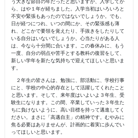
う大きな節目の年だったと思いますが、入学してか
ら、はや１年が経ちました。入学当初はいろいろと
不安や緊張もあったのではないでしょうか。でも、
日が経つにつれ、いつの間にか、その緊張感も薄
れ、どこかで要領を覚えたり、手抜きをしたりして
いる自分はいないでしょうか。心当たりがある人
は、今なら十分間に合います。この春休みに、もう
一度、自分の弱点や苦手とする教科の復習をして、
新しい学年を新たな気持ちで迎えてほしいと思いま
す。
２年生の皆さんは、勉強に、部活動に、学校行事
にと、学校の中心的存在として活躍してくれたこと
と思います。そして、来年度はいよいよ３年生、受
験生になります。この間、卒業していった３年生た
ちに負けないように、高い目標を持って邁進してく
ださい。まさに「高邁自主」の精神です。むやみに
焦る必要はありませんが、計画的に着実に歩んでい
ってほしいと思います。