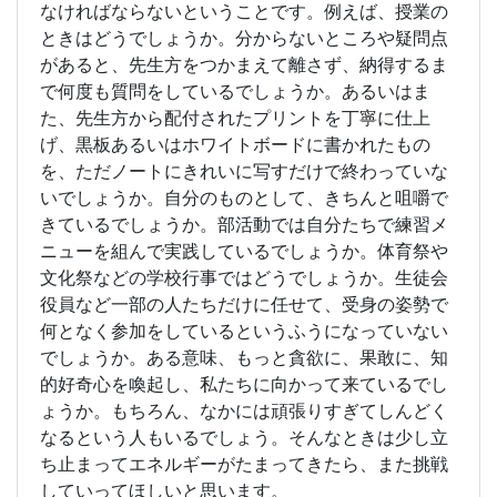
なければならないということです。例えば、授業の
ときはどうでしょうか。分からないところや疑問点
があると、先生方をつかまえて離さず、納得するま
で何度も質問をしているでしょうか。あるいはま
た、先生方から配付されたプリントを丁寧に仕上
げ、黒板あるいはホワイトボードに書かれたもの
を、ただノートにきれいに写すだけで終わっていな
いでしょうか。自分のものとして、きちんと咀嚼で
きているでしょうか。部活動では自分たちで練習メ
ニューを組んで実践しているでしょうか。体育祭や
文化祭などの学校行事ではどうでしょうか。生徒会
役員など一部の人たちだけに任せて、受身の姿勢で
何となく参加をしているというふうになっていない
でしょうか。ある意味、もっと貪欲に、果敢に、知
的好奇心を喚起し、私たちに向かって来ているでし
ょうか。もちろん、なかには頑張りすぎてしんどく
なるという人もいるでしょう。そんなときは少し立
ち止まってエネルギーがたまってきたら、また挑戦
していってほしいと思います。