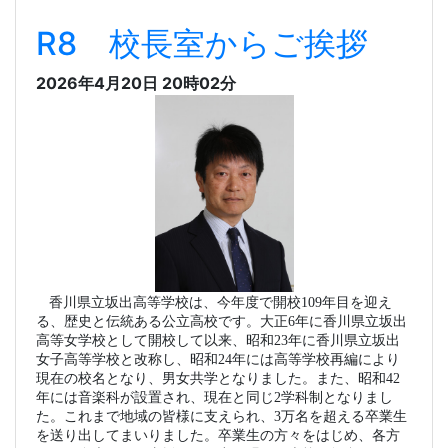
R8 校長室からご挨拶
2026年4月20日 20時02分
香川県立坂出高等学校は、今年度で開校109年目を迎え
る、歴史と伝統ある公立高校です。大正6年に香川県立坂出
高等女学校として開校して以来、昭和23年に香川県立坂出
女子高等学校と改称し、昭和24年には高等学校再編により
現在の校名となり、男女共学となりました。また、昭和42
年には音楽科が設置され、現在と同じ2学科制となりまし
た。これまで地域の皆様に支えられ、3万名を超える卒業生
を送り出してまいりました。卒業生の方々をはじめ、各方