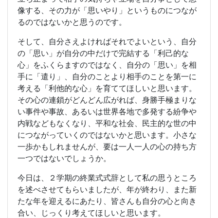
像する、その力が「思いやり」というものにつなが
るのではないかと思うのです。
そして、自分さえよければそれでよいという、自分
の「思い」が自分の中だけで完結する「利己的な
心」をふくらますのではなく、自分の「思い」を相
手に「遣り」、自分のことより相手のことを第一に
考える「利他的な心」を育ててほしいと思います。
その心の連鎖がどんどん広がれば、身勝手極まりな
い事件や事故、あるいは世界各地で多発する紛争や
内戦などもなくなり、平和な社会、民主的な世の中
につながっていくのではないかと思います。小さな
一歩かもしれませんが、要は一人一人の心の持ち方
一つではないでしょうか。
今日は、２学期の終業式式辞として私の思うところ
を述べさせてもらいましたが、年が終わり、また新
たな年を迎えるにあたり、皆さんも自分の心と向き
合い、じっくり考えてほしいと思います。