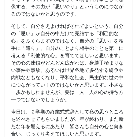
像する、その力が「思いやり」というものにつなが
るのではないかと思うのです。
そして、自分さえよければそれでよいという、自分
の「思い」が自分の中だけで完結する「利己的な
心」をふくらますのではなく、自分の「思い」を相
手に「遣り」、自分のことより相手のことを第一に
考える「利他的な心」を育ててほしいと思います。
その心の連鎖がどんどん広がれば、身勝手極まりな
い事件や事故、あるいは世界各地で多発する紛争や
内戦などもなくなり、平和な社会、民主的な世の中
につながっていくのではないかと思います。小さな
一歩かもしれませんが、要は一人一人の心の持ち方
一つではないでしょうか。
今日は、２学期の終業式式辞として私の思うところ
を述べさせてもらいましたが、年が終わり、また新
たな年を迎えるにあたり、皆さんも自分の心と向き
合い、じっくり考えてほしいと思います。