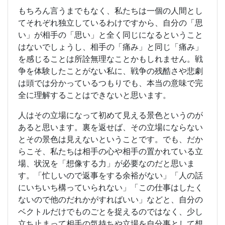
もちろん言うまでもなく、私たちは一個の人間とし
てそれぞれ独立しているわけですから、自分の「思
い」が相手の「思い」と全く同じになるということ
はないでしょうし、相手の「痛み」と同じ「痛み」
を感じることは所詮無理なことかもしれません。戦
争を体験したことがない私に、戦争の残酷さや悲劇
は頭では分かっているつもりでも、本当の意味で完
全に理解することはできないと思います。
人はその立場になって初めて見える景色というのが
あると思います。裏を返せば、その立場にならない
とその景色は見えないということです。でも、だか
らこそ、私たちは相手の心や相手の置かれている立
場、状況を「想像する力」が必要なのだと思いま
す。「忙しいので返事をする余裕がない」「人の話
にいちいち構っていられない」「この仕事はしたく
ないので他のだれかがすればいい」などと、自分の
ベクトルだけでものごとを捉えるのではなく、少し
立ち止まって相手の気持ちや立場を自分事として想