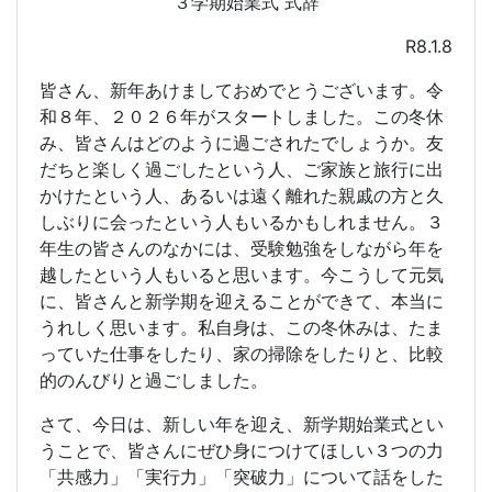
３学期始業式 式辞
R8.1.8
皆さん、新年あけましておめでとうございます。令
和８年、２０２６年がスタートしました。この冬休
み、皆さんはどのように過ごされたでしょうか。友
だちと楽しく過ごしたという人、ご家族と旅行に出
かけたという人、あるいは遠く離れた親戚の方と久
しぶりに会ったという人もいるかもしれません。３
年生の皆さんのなかには、受験勉強をしながら年を
越したという人もいると思います。今こうして元気
に、皆さんと新学期を迎えることができて、本当に
うれしく思います。私自身は、この冬休みは、たま
っていた仕事をしたり、家の掃除をしたりと、比較
的のんびりと過ごしました。
さて、今日は、新しい年を迎え、新学期始業式とい
うことで、皆さんにぜひ身につけてほしい３つの力
「共感力」「実行力」「突破力」について話をした