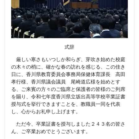
式辞
厳しい寒さもいつしか和らぎ、芽吹き始めた校庭
の木々の梢に、確かな春の訪れを感じる、この佳き
日に、香川県教育委員会事務局保健体育課長 高田
孝行様、香川県議会議員 尾崎道広様を始めとす
る、ご来賓の方々のご臨席と保護者の皆様のご列席
を賜り、令和七年度香川県立坂出高等学校卒業証書
授与式を挙行できますことを、教職員一同を代表
し、心からお礼申し上げます。
ただ今、卒業証書を授与しました２４３名の皆さ
ん、ご卒業おめでとうございます。