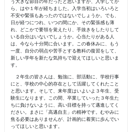
う大きな節目の年だったと思いますが、入学してか
ら、はや１年が経ちました。入学当初はいろいろと
不安や緊張もあったのではないでしょうか。でも、
日が経つにつれ、いつの間にか、その緊張感も薄
れ、どこかで要領を覚えたり、手抜きをしたりして
いる自分はいないでしょうか。心当たりがある人
は、今なら十分間に合います。この春休みに、もう
一度、自分の弱点や苦手とする教科の復習をして、
新しい学年を新たな気持ちで迎えてほしいと思いま
す。
２年生の皆さんは、勉強に、部活動に、学校行事
にと、学校の中心的存在として活躍してくれたこと
と思います。そして、来年度はいよいよ３年生、受
験生になります。この間、卒業していった３年生た
ちに負けないように、高い目標を持って邁進してく
ださい。まさに「高邁自主」の精神です。むやみに
焦る必要はありませんが、計画的に着実に歩んでい
ってほしいと思います。