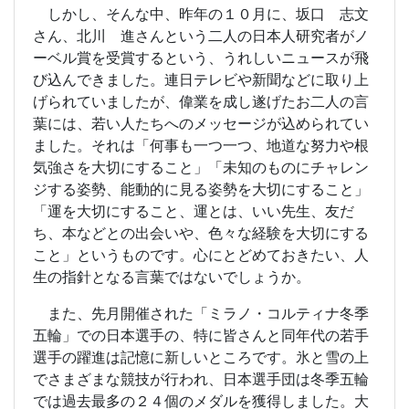
しかし、そんな中、昨年の１０月に、坂口 志文
さん、北川 進さんという二人の日本人研究者がノ
ーベル賞を受賞するという、うれしいニュースが飛
び込んできました。連日テレビや新聞などに取り上
げられていましたが、偉業を成し遂げたお二人の言
葉には、若い人たちへのメッセージが込められてい
ました。それは「何事も一つ一つ、地道な努力や根
気強さを大切にすること」「未知のものにチャレン
ジする姿勢、能動的に見る姿勢を大切にすること」
「運を大切にすること、運とは、いい先生、友だ
ち、本などとの出会いや、色々な経験を大切にする
こと」というものです。心にとどめておきたい、人
生の指針となる言葉ではないでしょうか。
また、先月開催された「ミラノ・コルティナ冬季
五輪」での日本選手の、特に皆さんと同年代の若手
選手の躍進は記憶に新しいところです。氷と雪の上
でさまざまな競技が行われ、日本選手団は冬季五輪
では過去最多の２４個のメダルを獲得しました。大