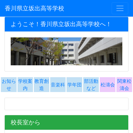
香川県立坂出高等学校
ようこそ！香川県立坂出高等学校へ！
お知ら
学校案
教育創
部活動
関東松
音楽科
学年団
松濤会
せ
内
造
など
濤会
校長室から