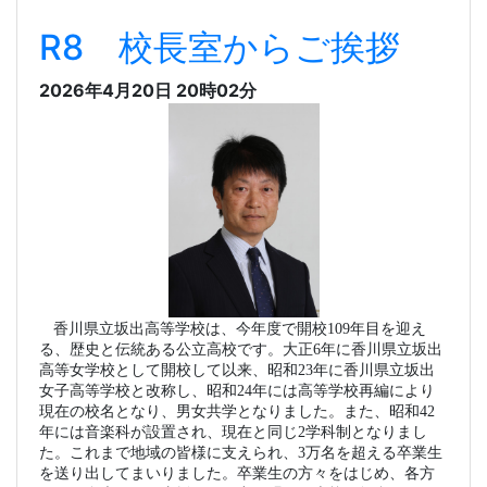
R8 校長室からご挨拶
2026年4月20日 20時02分
香川県立坂出高等学校は、今年度で開校109年目を迎え
る、歴史と伝統ある公立高校です。大正6年に香川県立坂出
高等女学校として開校して以来、昭和23年に香川県立坂出
女子高等学校と改称し、昭和24年には高等学校再編により
現在の校名となり、男女共学となりました。また、昭和42
年には音楽科が設置され、現在と同じ2学科制となりまし
た。これまで地域の皆様に支えられ、3万名を超える卒業生
を送り出してまいりました。卒業生の方々をはじめ、各方