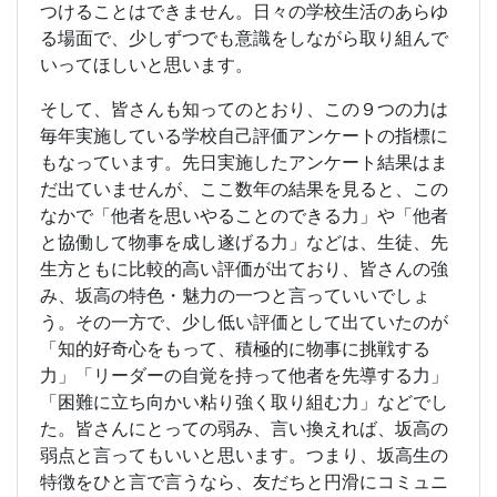
つけることはできません。日々の学校生活のあらゆ
る場面で、少しずつでも意識をしながら取り組んで
いってほしいと思います。
そして、皆さんも知ってのとおり、この９つの力は
毎年実施している学校自己評価アンケートの指標に
もなっています。先日実施したアンケート結果はま
だ出ていませんが、ここ数年の結果を見ると、この
なかで「他者を思いやることのできる力」や「他者
と協働して物事を成し遂げる力」などは、生徒、先
生方ともに比較的高い評価が出ており、皆さんの強
み、坂高の特色・魅力の一つと言っていいでしょ
う。その一方で、少し低い評価として出ていたのが
「知的好奇心をもって、積極的に物事に挑戦する
力」「リーダーの自覚を持って他者を先導する力」
「困難に立ち向かい粘り強く取り組む力」などでし
た。皆さんにとっての弱み、言い換えれば、坂高の
弱点と言ってもいいと思います。つまり、坂高生の
特徴をひと言で言うなら、友だちと円滑にコミュニ