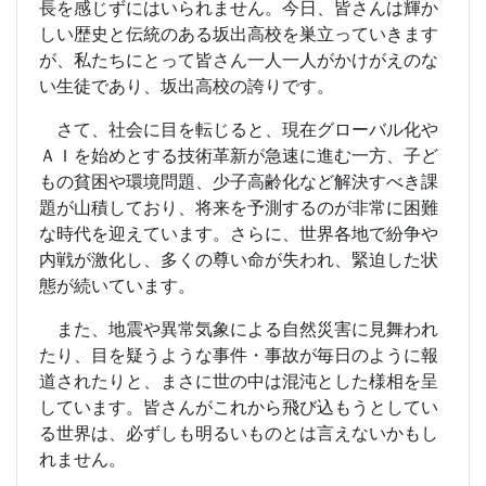
長を感じずにはいられません。今日、皆さんは輝か
しい歴史と伝統のある坂出高校を巣立っていきます
が、私たちにとって皆さん一人一人がかけがえのな
い生徒であり、坂出高校の誇りです。
さて、社会に目を転じると、現在グローバル化や
ＡＩを始めとする技術革新が急速に進む一方、子ど
もの貧困や環境問題、少子高齢化など解決すべき課
題が山積しており、将来を予測するのが非常に困難
な時代を迎えています。さらに、世界各地で紛争や
内戦が激化し、多くの尊い命が失われ、緊迫した状
態が続いています。
また、地震や異常気象による自然災害に見舞われ
たり、目を疑うような事件・事故が毎日のように報
道されたりと、まさに世の中は混沌とした様相を呈
しています。皆さんがこれから飛び込もうとしてい
る世界は、必ずしも明るいものとは言えないかもし
れません。