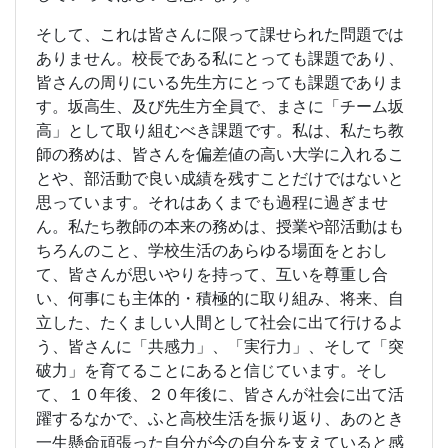
そして、これは皆さんに限って課せられた問題では
ありません。校長である私にとっても課題であり、
皆さんの周りにいる先生方にとっても課題でありま
す。坂高生、及び先生方全員で、まさに「チーム坂
高」として取り組むべき課題です。私は、私たち教
師の務めは、皆さんを偏差値の高い大学に入れるこ
とや、部活動で良い成績を残すことだけではないと
思っています。それはあくまでも過程に過ぎませ
ん。私たち教師の本来の務めは、授業や部活動はも
ちろんのこと、学校生活のあらゆる場面をとおし
て、皆さんが思いやりを持って、互いを尊重し合
い、何事にも主体的・積極的に取り組み、将来、自
立した、たくましい人間として社会に出て行けるよ
う、皆さんに「共感力」、「実行力」、そして「突
破力」を育てることにあると信じています。そし
て、１０年後、２０年後に、皆さんが社会に出て活
躍するなかで、ふと高校生活を振り返り、あのとき
一生懸命頑張った自分が今の自分を支えていると感