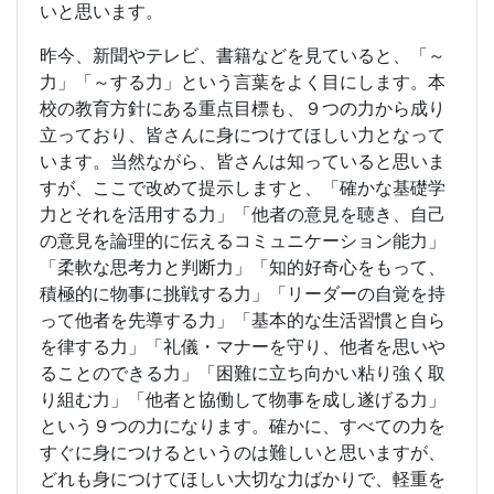
いと思います。
昨今、新聞やテレビ、書籍などを見ていると、「～
力」「～する力」という言葉をよく目にします。本
校の教育方針にある重点目標も、９つの力から成り
立っており、皆さんに身につけてほしい力となって
います。当然ながら、皆さんは知っていると思いま
すが、ここで改めて提示しますと、「確かな基礎学
力とそれを活用する力」「他者の意見を聴き、自己
の意見を論理的に伝えるコミュニケーション能力」
「柔軟な思考力と判断力」「知的好奇心をもって、
積極的に物事に挑戦する力」「リーダーの自覚を持
って他者を先導する力」「基本的な生活習慣と自ら
を律する力」「礼儀・マナーを守り、他者を思いや
ることのできる力」「困難に立ち向かい粘り強く取
り組む力」「他者と協働して物事を成し遂げる力」
という９つの力になります。確かに、すべての力を
すぐに身につけるというのは難しいと思いますが、
どれも身につけてほしい大切な力ばかりで、軽重を