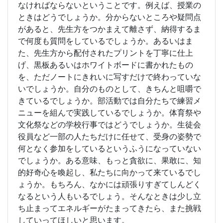
なければならないということです。例えば、授業の
ときはどうでしょうか。分からないところや疑問点
があると、先生方をつかまえて離さず、納得するま
で何度も質問をしているでしょうか。あるいはま
た、先生方から配付されたプリントを丁寧に仕上
げ、黒板あるいはホワイトボードに書かれたもの
を、ただノートにきれいに写すだけで終わっていな
いでしょうか。自分のものとして、きちんと咀嚼で
きているでしょうか。部活動では自分たちで練習メ
ニューを組んで実践しているでしょうか。体育祭や
文化祭などの学校行事ではどうでしょうか。生徒会
役員など一部の人たちだけに任せて、受身の姿勢で
何となく参加をしているというふうになっていない
でしょうか。ある意味、もっと貪欲に、果敢に、知
的好奇心を喚起し、私たちに向かって来ているでし
ょうか。もちろん、なかには頑張りすぎてしんどく
なるという人もいるでしょう。そんなときは少し立
ち止まってエネルギーがたまってきたら、また挑戦
していってほしいと思います。