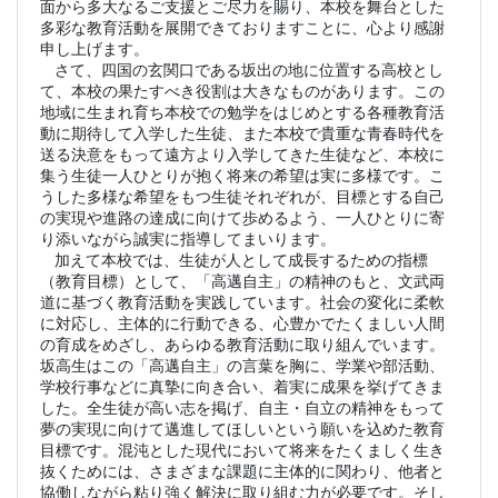
面から多大なるご支援とご尽力を賜り、本校を舞台とした
多彩な教育活動を展開できておりますことに、心より感謝
申し上げます。
さて、四国の玄関口である坂出の地に位置する高校とし
て、本校の果たすべき役割は大きなものがあります。この
地域に生まれ育ち本校での勉学をはじめとする各種教育活
動に期待して入学した生徒、また本校で貴重な青春時代を
送る決意をもって遠方より入学してきた生徒など、本校に
集う生徒一人ひとりが抱く将来の希望は実に多様です。こ
うした多様な希望をもつ生徒それぞれが、目標とする自己
の実現や進路の達成に向けて歩めるよう、一人ひとりに寄
り添いながら誠実に指導してまいります。
加えて本校では、生徒が人として成長するための指標
（教育目標）として、「高邁自主」の精神のもと、文武両
道に基づく教育活動を実践しています。社会の変化に柔軟
に対応し、主体的に行動できる、心豊かでたくましい人間
の育成をめざし、あらゆる教育活動に取り組んでいます。
坂高生はこの「高邁自主」の言葉を胸に、学業や部活動、
学校行事などに真摯に向き合い、着実に成果を挙げてきま
した。全生徒が高い志を掲げ、自主・自立の精神をもって
夢の実現に向けて邁進してほしいという願いを込めた教育
目標です。混沌とした現代において将来をたくましく生き
抜くためには、さまざまな課題に主体的に関わり、他者と
協働しながら粘り強く解決に取り組む力が必要です。そし