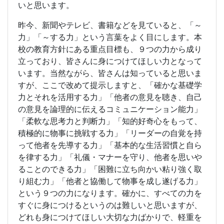
いと思います。
昨今、新聞やテレビ、書籍などを見ていると、「～
力」「～する力」という言葉をよく目にします。本
校の教育方針にある重点目標も、９つの力から成り
立っており、皆さんに身につけてほしい力となって
います。当然ながら、皆さんは知っていると思いま
すが、ここで改めて提示しますと、「確かな基礎学
力とそれを活用する力」「他者の意見を聴き、自己
の意見を論理的に伝えるコミュニケーション能力」
「柔軟な思考力と判断力」「知的好奇心をもって、
積極的に物事に挑戦する力」「リーダーの自覚を持
って他者を先導する力」「基本的な生活習慣と自ら
を律する力」「礼儀・マナーを守り、他者を思いや
ることのできる力」「困難に立ち向かい粘り強く取
り組む力」「他者と協働して物事を成し遂げる力」
という９つの力になります。確かに、すべての力を
すぐに身につけるというのは難しいと思いますが、
どれも身につけてほしい大切な力ばかりで、軽重を