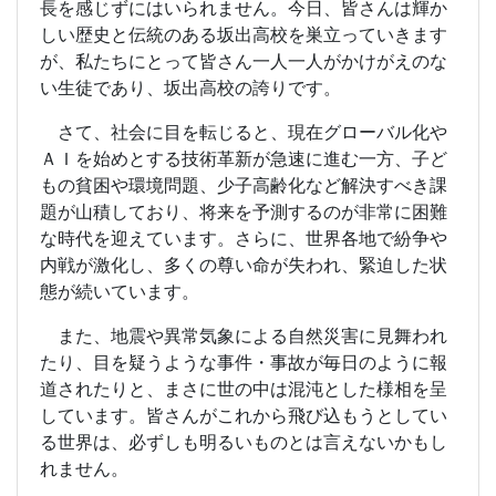
長を感じずにはいられません。今日、皆さんは輝か
しい歴史と伝統のある坂出高校を巣立っていきます
が、私たちにとって皆さん一人一人がかけがえのな
い生徒であり、坂出高校の誇りです。
さて、社会に目を転じると、現在グローバル化や
ＡＩを始めとする技術革新が急速に進む一方、子ど
もの貧困や環境問題、少子高齢化など解決すべき課
題が山積しており、将来を予測するのが非常に困難
な時代を迎えています。さらに、世界各地で紛争や
内戦が激化し、多くの尊い命が失われ、緊迫した状
態が続いています。
また、地震や異常気象による自然災害に見舞われ
たり、目を疑うような事件・事故が毎日のように報
道されたりと、まさに世の中は混沌とした様相を呈
しています。皆さんがこれから飛び込もうとしてい
る世界は、必ずしも明るいものとは言えないかもし
れません。