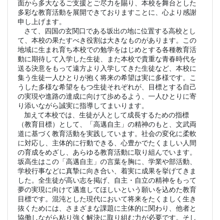
面から多大なるご支援とご尽力を賜り、本校を舞台とした
多彩な教育活動を展開できておりますことに、心より感謝
申し上げます。
さて、四国の玄関口である坂出の地に位置する高校とし
て、本校の果たすべき役割は大きなものがあります。この
地域に生まれ育ち本校での勉学をはじめとする各種教育活
動に期待して入学した生徒、また本校で貴重な青春時代を
送る決意をもって遠方より入学してきた生徒など、本校に
集う生徒一人ひとりが抱く将来の希望は実に多様です。こ
うした多様な希望をもつ生徒それぞれが、目標とする自己
の実現や進路の達成に向けて歩めるよう、一人ひとりに寄
り添いながら誠実に指導してまいります。
加えて本校では、生徒が人として成長するための指標
（教育目標）として、「高邁自主」の精神のもと、文武両
道に基づく教育活動を実践しています。社会の変化に柔軟
に対応し、主体的に行動できる、心豊かでたくましい人間
の育成をめざし、あらゆる教育活動に取り組んでいます。
坂高生はこの「高邁自主」の言葉を胸に、学業や部活動、
学校行事などに真摯に向き合い、着実に成果を挙げてきま
した。全生徒が高い志を掲げ、自主・自立の精神をもって
夢の実現に向けて邁進してほしいという願いを込めた教育
目標です。混沌とした現代において将来をたくましく生き
抜くためには、さまざまな課題に主体的に関わり、他者と
協働しながら粘り強く解決に取り組む力が必要です。そし