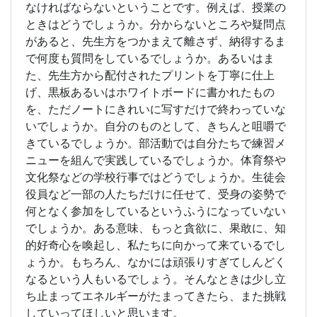
なければならないということです。例えば、授業の
ときはどうでしょうか。分からないところや疑問点
があると、先生方をつかまえて離さず、納得するま
で何度も質問をしているでしょうか。あるいはま
た、先生方から配付されたプリントを丁寧に仕上
げ、黒板あるいはホワイトボードに書かれたもの
を、ただノートにきれいに写すだけで終わっていな
いでしょうか。自分のものとして、きちんと咀嚼で
きているでしょうか。部活動では自分たちで練習メ
ニューを組んで実践しているでしょうか。体育祭や
文化祭などの学校行事ではどうでしょうか。生徒会
役員など一部の人たちだけに任せて、受身の姿勢で
何となく参加をしているというふうになっていない
でしょうか。ある意味、もっと貪欲に、果敢に、知
的好奇心を喚起し、私たちに向かって来ているでし
ょうか。もちろん、なかには頑張りすぎてしんどく
なるという人もいるでしょう。そんなときは少し立
ち止まってエネルギーがたまってきたら、また挑戦
していってほしいと思います。