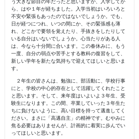
う大きな節目の年だったと思いますが、入学してか
ら、はや１年が経ちました。入学当初はいろいろと
不安や緊張もあったのではないでしょうか。でも、
日が経つにつれ、いつの間にか、その緊張感も薄
れ、どこかで要領を覚えたり、手抜きをしたりして
いる自分はいないでしょうか。心当たりがある人
は、今なら十分間に合います。この春休みに、もう
一度、自分の弱点や苦手とする教科の復習をして、
新しい学年を新たな気持ちで迎えてほしいと思いま
す。
２年生の皆さんは、勉強に、部活動に、学校行事
にと、学校の中心的存在として活躍してくれたこと
と思います。そして、来年度はいよいよ３年生、受
験生になります。この間、卒業していった３年生た
ちに負けないように、高い目標を持って邁進してく
ださい。まさに「高邁自主」の精神です。むやみに
焦る必要はありませんが、計画的に着実に歩んでい
ってほしいと思います。