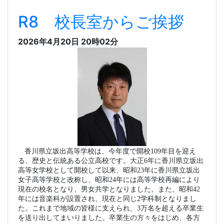
R8 校長室からご挨拶
2026年4月20日 20時02分
香川県立坂出高等学校は、今年度で開校109年目を迎え
る、歴史と伝統ある公立高校です。大正6年に香川県立坂出
高等女学校として開校して以来、昭和23年に香川県立坂出
女子高等学校と改称し、昭和24年には高等学校再編により
現在の校名となり、男女共学となりました。また、昭和42
年には音楽科が設置され、現在と同じ2学科制となりまし
た。これまで地域の皆様に支えられ、3万名を超える卒業生
を送り出してまいりました。卒業生の方々をはじめ、各方