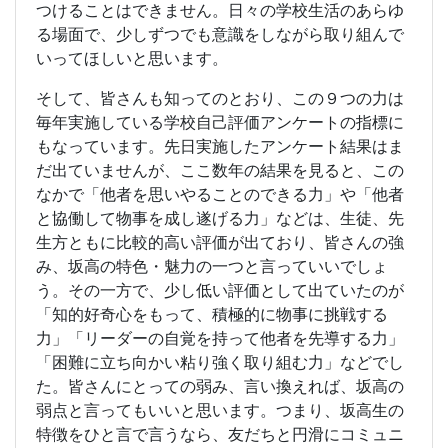
つけることはできません。日々の学校生活のあらゆ
る場面で、少しずつでも意識をしながら取り組んで
いってほしいと思います。
そして、皆さんも知ってのとおり、この９つの力は
毎年実施している学校自己評価アンケートの指標に
もなっています。先日実施したアンケート結果はま
だ出ていませんが、ここ数年の結果を見ると、この
なかで「他者を思いやることのできる力」や「他者
と協働して物事を成し遂げる力」などは、生徒、先
生方ともに比較的高い評価が出ており、皆さんの強
み、坂高の特色・魅力の一つと言っていいでしょ
う。その一方で、少し低い評価として出ていたのが
「知的好奇心をもって、積極的に物事に挑戦する
力」「リーダーの自覚を持って他者を先導する力」
「困難に立ち向かい粘り強く取り組む力」などでし
た。皆さんにとっての弱み、言い換えれば、坂高の
弱点と言ってもいいと思います。つまり、坂高生の
特徴をひと言で言うなら、友だちと円滑にコミュニ