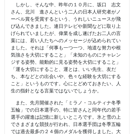
しかし、そんな中、昨年の１０月に、坂口 志文
さん、北川 進さんという二人の日本人研究者がノ
ーベル賞を受賞するという、うれしいニュースが飛
び込んできました。連日テレビや新聞などに取り上
げられていましたが、偉業を成し遂げたお二人の言
葉には、若い人たちへのメッセージが込められてい
ました。それは「何事も一つ一つ、地道な努力や根
気強さを大切にすること」「未知のものにチャレン
ジする姿勢、能動的に見る姿勢を大切にすること」
「運を大切にすること、運とは、いい先生、友だ
ち、本などとの出会いや、色々な経験を大切にする
こと」というものです。心にとどめておきたい、人
生の指針となる言葉ではないでしょうか。
また、先月開催された「ミラノ・コルティナ冬季
五輪」での日本選手の、特に皆さんと同年代の若手
選手の躍進は記憶に新しいところです。氷と雪の上
でさまざまな競技が行われ、日本選手団は冬季五輪
では過去最多の２４個のメダルを獲得しました。大