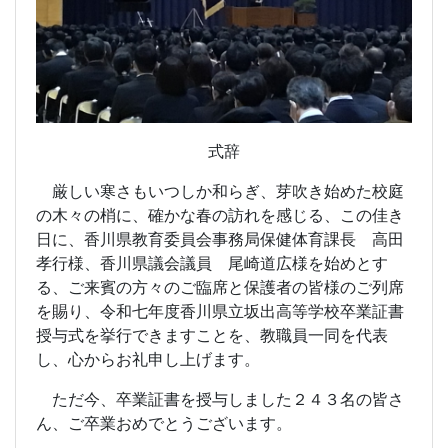
式辞
厳しい寒さもいつしか和らぎ、芽吹き始めた校庭
の木々の梢に、確かな春の訪れを感じる、この佳き
日に、香川県教育委員会事務局保健体育課長 高田
孝行様、香川県議会議員 尾崎道広様を始めとす
る、ご来賓の方々のご臨席と保護者の皆様のご列席
を賜り、令和七年度香川県立坂出高等学校卒業証書
授与式を挙行できますことを、教職員一同を代表
し、心からお礼申し上げます。
ただ今、卒業証書を授与しました２４３名の皆さ
ん、ご卒業おめでとうございます。