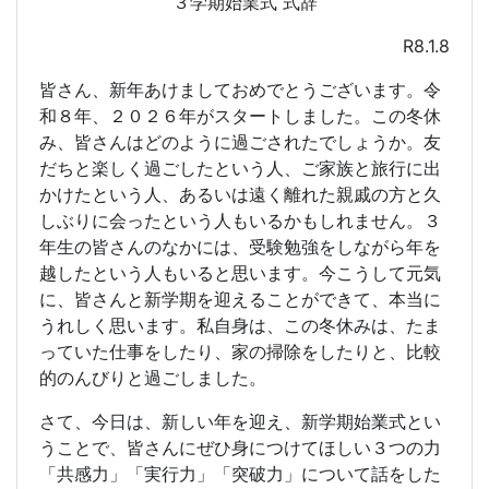
３学期始業式 式辞
R8.1.8
皆さん、新年あけましておめでとうございます。令
和８年、２０２６年がスタートしました。この冬休
み、皆さんはどのように過ごされたでしょうか。友
だちと楽しく過ごしたという人、ご家族と旅行に出
かけたという人、あるいは遠く離れた親戚の方と久
しぶりに会ったという人もいるかもしれません。３
年生の皆さんのなかには、受験勉強をしながら年を
越したという人もいると思います。今こうして元気
に、皆さんと新学期を迎えることができて、本当に
うれしく思います。私自身は、この冬休みは、たま
っていた仕事をしたり、家の掃除をしたりと、比較
的のんびりと過ごしました。
さて、今日は、新しい年を迎え、新学期始業式とい
うことで、皆さんにぜひ身につけてほしい３つの力
「共感力」「実行力」「突破力」について話をした