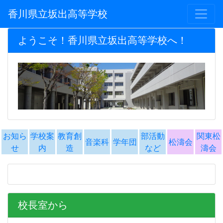
香川県立坂出高等学校
ようこそ！香川県立坂出高等学校へ！
お知ら
学校案
教育創
部活動
関東松
音楽科
学年団
松濤会
せ
内
造
など
濤会
校長室から