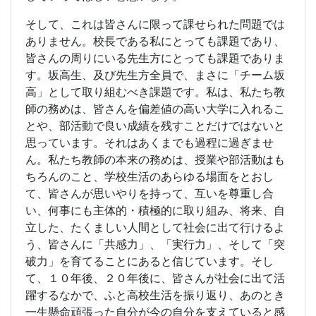
そして、これは皆さんに限って課せられた問題では
ありません。校長である私にとっても課題であり、
皆さんの周りにいる先生方にとっても課題でありま
す。坂高生、及び先生方全員で、まさに「チーム坂
高」として取り組むべき課題です。私は、私たち教
師の務めは、皆さんを偏差値の高い大学に入れるこ
とや、部活動で良い成績を残すことだけではないと
思っています。それはあくまでも過程に過ぎませ
ん。私たち教師の本来の務めは、授業や部活動はも
ちろんのこと、学校生活のあらゆる場面をとおし
て、皆さんが思いやりを持って、互いを尊重し合
い、何事にも主体的・積極的に取り組み、将来、自
立した、たくましい人間として社会に出て行けるよ
う、皆さんに「共感力」、「実行力」、そして「突
破力」を育てることにあると信じています。そし
て、１０年後、２０年後に、皆さんが社会に出て活
躍するなかで、ふと高校生活を振り返り、あのとき
一生懸命頑張った自分が今の自分を支えていると感