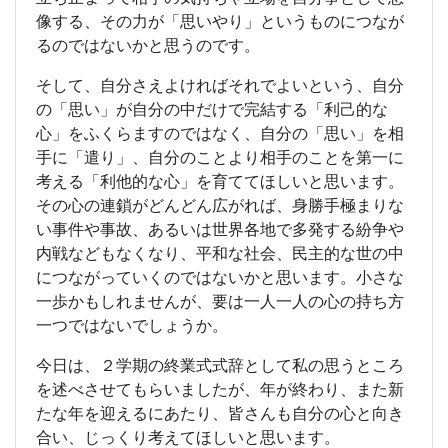
像する、その力が「思いやり」というものにつなが
るのではないかと思うのです。
そして、自分さえよければそれでよいという、自分
の「思い」が自分の中だけで完結する「利己的な
心」をふくらますのではなく、自分の「思い」を相
手に「遣り」、自分のことより相手のことを第一に
考える「利他的な心」を育ててほしいと思います。
その心の連鎖がどんどん広がれば、身勝手極まりな
い事件や事故、あるいは世界各地で多発する紛争や
内戦などもなくなり、平和な社会、民主的な世の中
につながっていくのではないかと思います。小さな
一歩かもしれませんが、要は一人一人の心の持ち方
一つではないでしょうか。
今日は、２学期の終業式式辞として私の思うところ
を述べさせてもらいましたが、年が終わり、また新
たな年を迎えるにあたり、皆さんも自分の心と向き
合い、じっくり考えてほしいと思います。