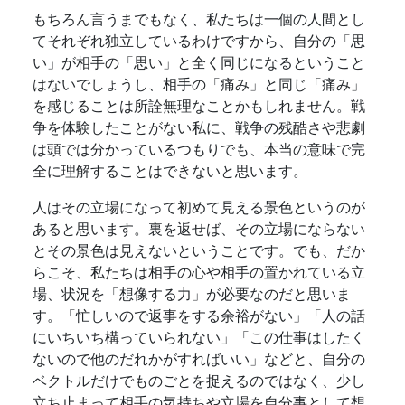
もちろん言うまでもなく、私たちは一個の人間とし
てそれぞれ独立しているわけですから、自分の「思
い」が相手の「思い」と全く同じになるということ
はないでしょうし、相手の「痛み」と同じ「痛み」
を感じることは所詮無理なことかもしれません。戦
争を体験したことがない私に、戦争の残酷さや悲劇
は頭では分かっているつもりでも、本当の意味で完
全に理解することはできないと思います。
人はその立場になって初めて見える景色というのが
あると思います。裏を返せば、その立場にならない
とその景色は見えないということです。でも、だか
らこそ、私たちは相手の心や相手の置かれている立
場、状況を「想像する力」が必要なのだと思いま
す。「忙しいので返事をする余裕がない」「人の話
にいちいち構っていられない」「この仕事はしたく
ないので他のだれかがすればいい」などと、自分の
ベクトルだけでものごとを捉えるのではなく、少し
立ち止まって相手の気持ちや立場を自分事として想