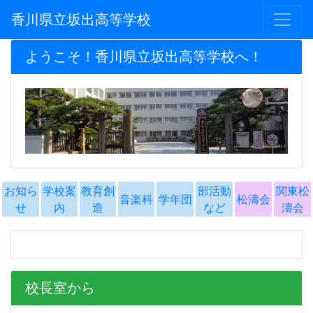
香川県立坂出高等学校
ようこそ！香川県立坂出高等学校へ！
お知ら
学校案
教育創
部活動
関東松
音楽科
学年団
松濤会
せ
内
造
など
濤会
校長室から
240719 １学期終業式式
辞（校長室から）