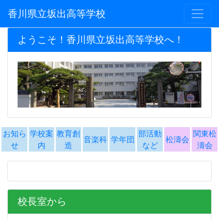
香川県立坂出高等学校
ようこそ！香川県立坂出高等学校へ！
お知ら
学校案
教育創
部活動
関東松
音楽科
学年団
松濤会
せ
内
造
など
濤会
校長室から