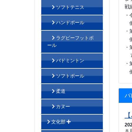
戦
ソフトテニス
・
ハンドボール
優
・
ラグビーフットボ
優
ール
・
７
バドミントン
・
優
ソフトボール
柔道
バ
カヌー
【
文化部
20
８