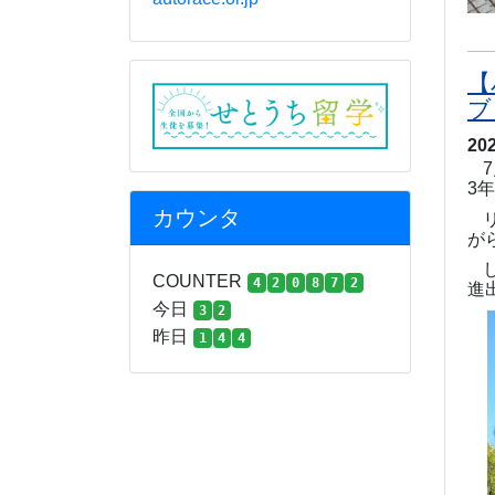
【
ブ
20
7
3
年
カウンタ
が
COUNTER
4
2
0
8
7
2
進
今日
3
2
昨日
1
4
4