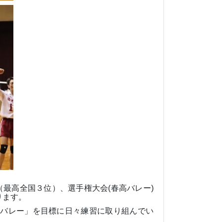
（最高全国３位）、選手権大会
(
春高バレー
)
ります。
員バレー」を目標に日々練習に取り組んでい