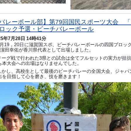
バレーボール部】第79回国民スポーツ大会 「
ロック予選・ビーチバレーボール
25年7月28日 14時41分
月
19
，
20
日に滋賀国スポ、ビーチバレーボールの四国ブロッ
濵田幸佑が香川県代表として出場しました。
リーグ戦で行われた
3
県との試合は全てフルセットの実力が拮
ら本大会への出場はなりませんでした。
しかし、高校生として最後のビーチバレーの全国大会
、ジャパ
出を目指して心を磨き、技を磨きます！