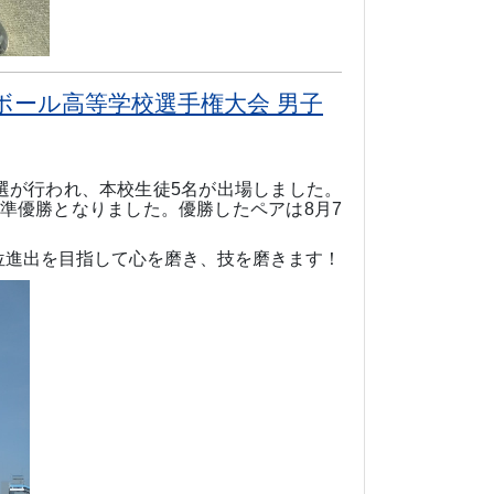
ボール高等学校選手権大会 男子
選が行われ、本校生徒
5
名が出場しました。
準優勝となりました。優勝したペアは
8
月
7
位進出を目指して心を磨き、技を磨きます！