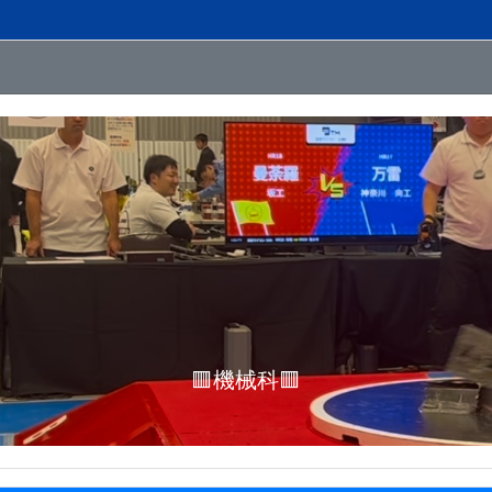
🟧電気科🟧