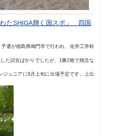
わたSHIGA輝く国スポ」 四国
ク予選が徳島県鳴門市で行われ、化学工学科
抗した試合ばかりでしたが、
1
勝
2
敗で残念な
ンジュニアに
8
月上旬に出場予定です。上位