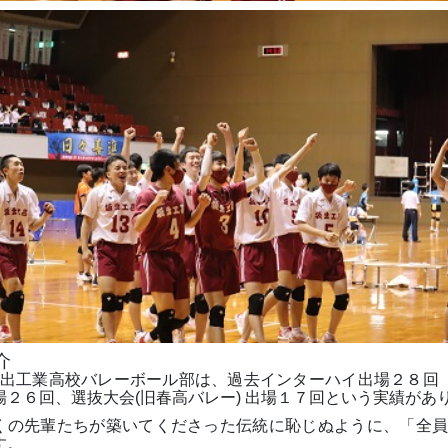
介
出工業高校バレーボール部は、過去インターハイ出場２８回
場２６回、選抜大会
(
旧春高バレー
)
出場１７回という実績があ
くの先輩たちが築いてくださった伝統に恥じぬように、「全
す。