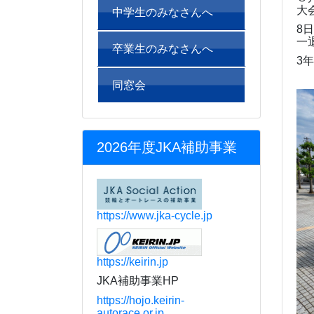
大
中学生のみなさんへ
8
一
卒業生のみなさんへ
3
年
同窓会
2026年度JKA補助事業
https://www.jka-cycle.jp
https://keirin.jp
JKA補助事業HP
https://hojo.keirin-
autorace.or.jp