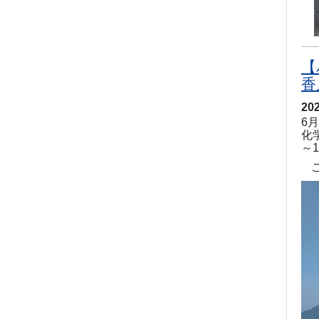
【
香
20
6
化
～
1