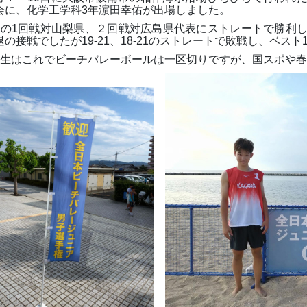
会に、化学工学科
3
年濵田幸佑が出場しました。
日の
1
回戦対山梨県、２回戦対広島県代表にストレートで勝利
退の接戦でしたが
19-21
、
18-21
のストレートで敗戦し、ベスト
生はこれでビーチバレーボールは一区切りですが、国スポや春