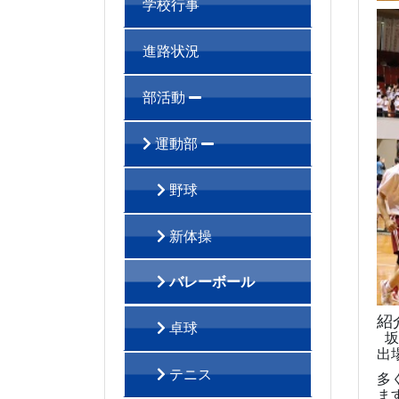
学校行事
進路状況
部活動
運動部
野球
新体操
バレーボール
紹
卓球
坂
出
テニス
多
ま