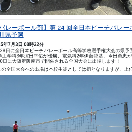
バレーボール部】第 24 回全日本ビーチバレー
川県予選
25年7月3日 08時22分
月
28
日に全日本ビーチバレーボール高等学校選手権大会の県予
学工学科
3
年濵田幸佑が優勝、電気科
2
年伊藤睦基、今田勇忠が
0
日に大阪府阪南市で開催される全国大会に出場します！
この全国大会への出場は本校生徒としては初となりますが、上