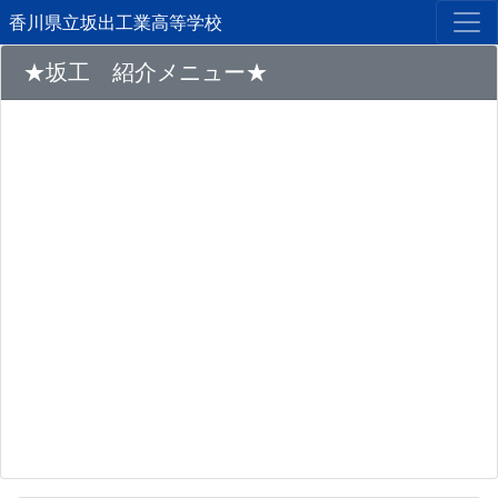
香川県立坂出工業高等学校
★坂工 紹介メニュー★
Previous
Next