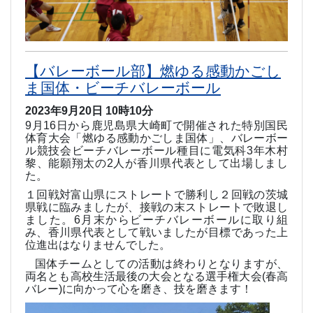
【バレーボール部】燃ゆる感動かごし
ま国体・ビーチバレーボール
2023年9月20日 10時10分
9
月
16
日から鹿児島県大崎町で開催された特別国民
体育大会「燃ゆる感動かごしま国体」、バレーボー
ル競技会ビーチバレーボール種目に電気科
3
年木村
黎、能願翔太の
2
人が香川県代表として出場しまし
た。
１回戦対富山県にストレートで勝利し２回戦の茨城
県戦に臨みましたが、接戦の末ストレートで敗退し
ました。
6
月末からビーチバレーボールに取り組
み、香川県代表として戦いましたが目標であった上
位進出はなりませんでした。
国体チームとしての活動は終わりとなりますが、
両名とも高校生活最後の大会となる選手権大会
(
春高
バレー
)
に向かって心を磨き、技を磨きます！