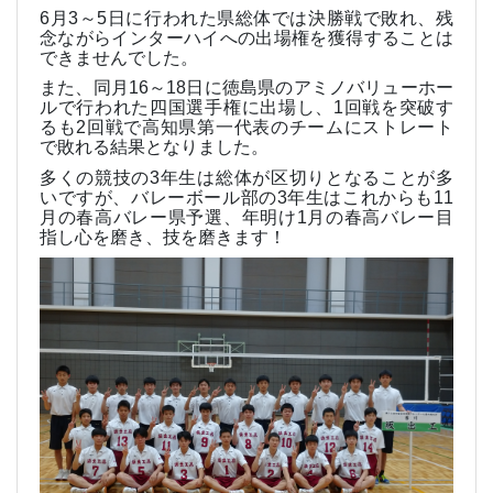
6
月
3
～
5
日に行われた県総体では決勝戦で敗れ、残
念ながらインターハイへの出場権を獲得することは
できませんでした。
また、同月
16
～
18
日に徳島県のアミノバリューホー
ルで行われた四国選手権に出場し、
1
回戦を突破す
るも
2
回戦で高知県第一代表のチームにストレート
で敗れる結果となりました。
多くの競技の
3
年生は総体が区切りとなることが多
いですが、バレーボール部の
3
年生はこれからも
11
月の春高バレー県予選、年明け
1
月の春高バレー目
指し心を磨き、技を磨きます！