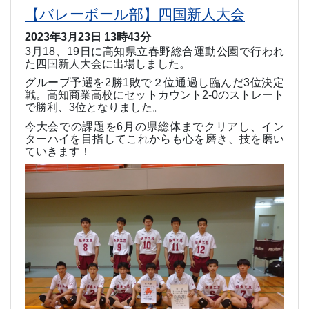
【バレーボール部】四国新人大会
2023年3月23日 13時43分
3
月
18
、
19
日に高知県立春野総合運動公園で行われ
た四国新人大会に出場しました。
グループ予選を
2
勝
1
敗で２位通過し臨んだ
3
位決定
戦。高知商業高校にセットカウント
2-0
のストレート
で勝利、
3
位となりました。
今大会での課題を
6
月の県総体までクリアし、イン
ターハイを目指してこれからも心を磨き、技を磨い
ていきます！