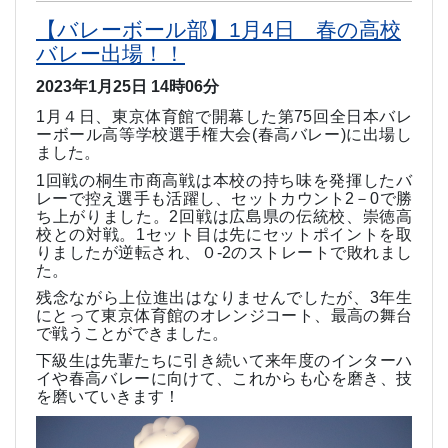
【バレーボール部】1月4日 春の高校
バレー出場！！
2023年1月25日 14時06分
1
月４日、東京体育館で開幕した第
75
回全日本バレ
ーボール高等学校選手権大会
(
春高バレー
)
に出場し
ました。
1
回戦の桐生市商高戦は本校の持ち味を発揮したバ
レーで控え選手も活躍し、セットカウント
2
－
0
で勝
ち上がりました。
2
回戦は広島県の伝統校、崇徳高
校との対戦。
1
セット目は先にセットポイントを取
りましたが逆転され、０
-2
のストレートで敗れまし
た。
残念ながら上位進出はなりませんでしたが、
3
年生
にとって東京体育館のオレンジコート、最高の舞台
で戦うことができました。
下級生は先輩たちに引き続いて来年度のインターハ
イや春高バレーに向けて、これからも心を磨き、技
を磨いていきます！