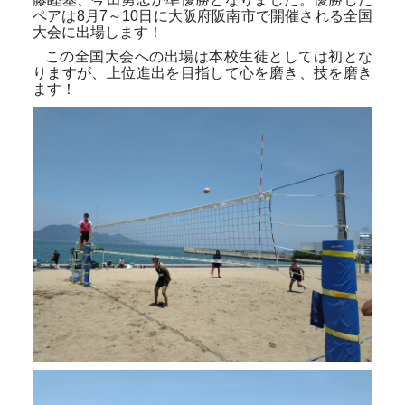
ペアは
8
月
7
～
10
日に大阪府阪南市で開催される全国
大会に出場します！
この全国大会への出場は本校生徒としては初とな
りますが、上位進出を目指して心を磨き、技を磨き
ます！