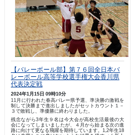
【バレーボール部】第７６回全日本バ
レーボール高等学校選手権大会香川県
代表決定戦
2024年1月15日 09時10分
11
月に行われた春高バレー県予選、準決勝の激戦を
制して決勝まで進出しましたがセットカウント１－
３で敗戦し、準優勝に終わりました。
残念ながら
3
年生９名は今大会が高校生活最後の大
会になってしまいましたが、４月から始まる次の進
路に向けて更なる飛躍を期待しています。
1,2
年生
18