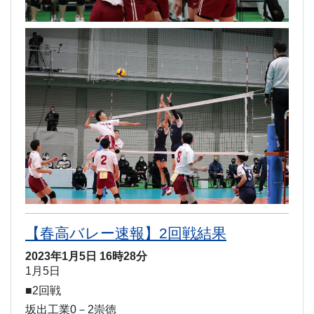
【春高バレー速報】2回戦結果
2023年1月5日 16時28分
1月5日
■2回戦
坂出工業0－2崇徳