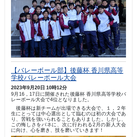
【バレーボール部】後藤杯 香川県高等
学校バレーボール大会
2023年9月20日 10時12分
9
月
16
，
17
日に開催された後藤杯 香川県高等学校バ
レーボール大会で
4
位となりました。
後藤杯は新チームが出場できる大会で、１，２年
生にとっては中心選出として臨むのは初の大会であ
り、苦戦を強いられることもありました。しかし、
この悔しさをバネに、次に行われる
2
月の新人大会
に向け、心を磨き、技を磨いていきます！