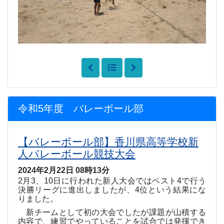
令和5年度 バレーボール部
【バレーボール部】香川県高等学校新
人バレーボール競技大会
2024年2月22日 08時13分
2
月
3
、
10
日に行われた新人大会ではベスト
4
で行う
決勝リーグに進出しましたが、
4
位という結果にな
りました。
新チームとして初の大会でしたが課題が山積する
内容で、練習でやっていることを試合では発揮でき