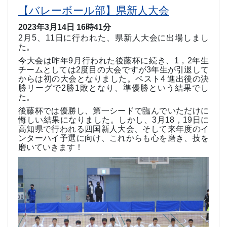
【バレーボール部】県新人大会
2023年3月14日 16時41分
2
月
5
、
11
日に行われた、県新人大会に出場しまし
た。
今大会は昨年
9
月行われた後藤杯に続き、
1
，
2
年生
チームとしては
2
度目の大会ですが
3
年生が引退して
からは初の大会となりました。ベスト
4
進出後の決
勝リーグで
2
勝
1
敗となり、準優勝という結果でし
た。
後藤杯では優勝し、第一シードで臨んでいただけに
悔しい結果になりました。しかし、
3
月
18
，
19
日に
高知県で行われる四国新人大会、そして来年度のイ
ンターハイ予選に向け、これからも心を磨き、技を
磨いていきます！