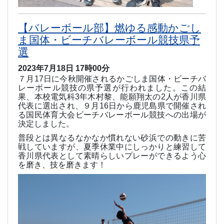
【バレーボール部】燃ゆる感動かごし
ま国体・ビーチバレーボール競技県予
選
2023年7月18日 17時00分
７月
17
日に今秋開催されるかごしま国体・ビーチバ
レーボール競技の県予選が行われました。この結
果、本校電気科
3
年木村黎、能願翔太の
2
人が香川県
代表に選出され、９月
16
日から鹿児島県で開催され
る国民体育大会ビーチバレーボール競技への出場が
決定しました。
普段とは異なるなかなか慣れない砂浜での動きに苦
戦していますが、夏季休業中にしっかりと練習して
香川県代表として素晴らしいプレーができるよう心
を磨き、技を磨きます！