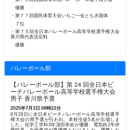
優勝
・第７７回国民体育大会いちご一会とちぎ国体
７位
・第７５回全日本バレーボール高等学校選手権大会
香川県代表決定戦
優勝
バレーボール部
【バレーボール部】第 24 回全日本ビ
ーチバレーボール高等学校選手権大会
男子 香川県予選
2025年7月3日 08時22分
6
月
28
日に全日本ビーチバレーボール高等学校選手
権大会の県予選が行われ、本校生徒
5
名が出場しま
した。化学工学科
3
年濵田幸佑が優勝、電気科
2
年伊
藤睦基、今田勇忠が準優勝となりました。優勝した