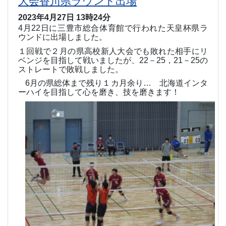
大会香川県ラウンド出場
2023年4月27日 13時24分
4
月
22
日に三豊市総合体育館で行われた天皇杯県ラ
ウンドに出場しました。
１回戦で２月の県高校新人大会でも敗れた相手にリ
ベンジを目指して戦いましたが、
22
－
25
，
21
－
25
の
ストレートで敗戦しました。
6
月の県総体まで残り１カ月余り… 北海道インタ
ーハイを目指して心を磨き、技を磨きます！