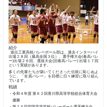
紹介
坂出工業高校バレーボール部は、過去インターハイ
出場２８回（最高全国３位）、選手権大会
(
春高バレ
ー
)
出場２６回、選抜大会
(
旧春高バレー
)
出場１７回
という実績があります。
多くの先輩たちが築いてくださった伝統に恥じぬよ
うに、「全員バレー」を目標に日々練習に取り組ん
でいます。
戦績
・令和４年度 第６２回香川県高等学校総合体育大会
優勝
・第７５回四国高等学校バレーボール選手権大会