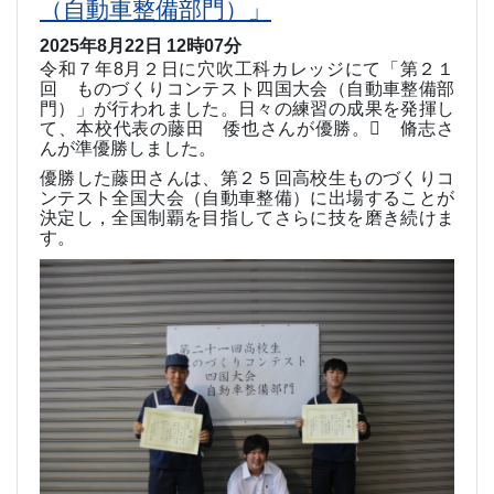
（自動車整備部門）」
2025年8月22日 12時07分
令和７年
8
月２日に穴吹工科カレッジにて「第２１
回 ものづくりコンテスト四国大会（自動車整備部
門）」が行われました。日々の練習の成果を発揮し
て、本校代表の藤田 倭也さんが優勝。 脩志さ
んが準優勝しました。
優勝した藤田さんは、第２５回高校生ものづくりコ
ンテスト全国大会（自動車整備）に出場することが
決定し，全国制覇を目指してさらに技を磨き続けま
す。