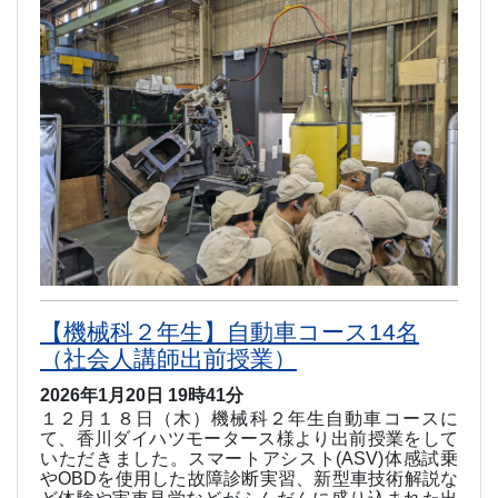
【機械科２年生】自動車コース14名
（社会人講師出前授業）
2026年1月20日 19時41分
１２月１８日（木）機械科２年生自動車コースに
て、香川ダイハツモータース様より出前授業をして
いただきました。スマートアシスト
(ASV)
体感試乗
や
OBD
を使用した故障診断実習、新型車技術解説な