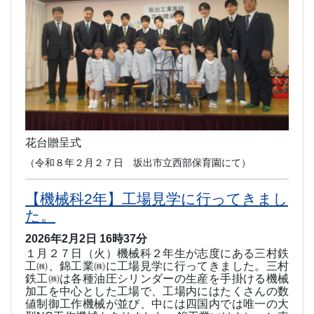
花台贈呈式
（令和８年２月２７日 坂出市立西部保育園にて）
【機械科2年】工場見学に行ってきまし
た。
2026年2月2日 16時37分
１月２７日（火）機械科２年生が志度にある三村鉄
工㈱、錦工業㈱に工場見学に行ってきました。三村
鉄工㈱は各種油圧シリンダーの生産を手掛ける機械
加工を中心とした工場で、工場内にはたくさんの数
値制御工作機械が並び、中には四国内では唯一の大