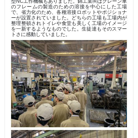
型
NC
工作機械もありました。錦工業㈱はクレーン車
のフレームの製造のための溶接を中心にした工場
で、省力化のため、各種溶接ロボットやポジショナ
ーが設置されていました。どちらの工場も工場内が
整理整頓されトイレや食堂も美しく工場のイメージ
を一新するようなものでした。生徒達もそのスマー
トさに感動していました。