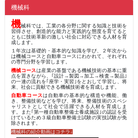
機械科
機
械科では、工業の各分野に関する知識と技術を
習得させ、創造的な能力と実践的な態度を育てると
ともに技術革新の激しい社会に対応できる人材を育
成します。
１年次は基礎的・基本的な知識を学び、２年次から
は機械コースと自動車コースにわかれて、それぞれ
の専門分野を学習します。
機械コース
は産業の基盤である機械技術の基本に重
点を置きながら、｢設計→製図→加工→検査→製品｣
の一連の流れを｢座学・実習｣をとおして学習し、将
来、社会に貢献できる機械技術者を育成します。
自動車コース
は自動車の基本的な構造や機能、働
き、整備技術などを学び、将来、整備技術のスペシ
ャリストとして社会で活躍できる人材を育成しま
す。また｢第一種自動車整備士養成施設｣の認証を受
けているため３級自動車整備士試験の実技試験が免
除されます。
機械科の紹介動画はコチラ↓