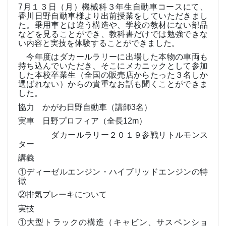
7
月１３日（月）機械科３年生自動車コースにて、
香川日野自動車様より出前授業をしていただきまし
た。乗用車とは違う構造や、学校の教材にない部品
などを見ることができ、教科書だけでは勉強できな
い内容と実技を体験することができました。
今年度はダカールラリーに出場した本物の車両も
持ち込んでいただき、そこにメカニックとして参加
した本校卒業生（全国の販売店からたった３名しか
選ばれない）からの貴重なお話も聞くことができま
した。
協力 かがわ日野自動車（講師
3
名）
実車 日野プロフィア（全長
12m
）
ダカールラリー２０１９参戦リトルモンス
ター
講義
①ディーゼルエンジン・ハイブリッドエンジンの特
徴
②排気ブレーキについて
実技
①大型トラックの構造（キャビン、サスペンショ