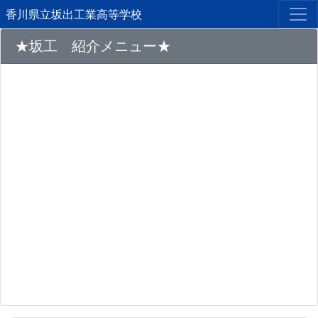
香川県立坂出工業高等学校
★坂工 紹介メニュー★
Previous
Next