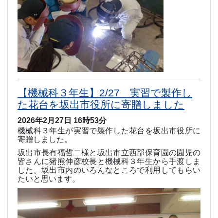
【機械科３年生】2/27 実習で製作し
た花台を坂出市役所に寄贈しました
2026年2月27日 16時53分
機械科３年生が実習で製作した花台を坂出市役所に
寄贈しました。
坂出市長
有福哲二様と坂出市立西部保育園の園児の
皆さんに
猪熊伸彦校長と機械科３年生から手渡しま
した。坂出市内のいろんなところで利用してもらい
たいと思います。