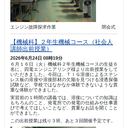
エンジン故障探求作業 閉会式
【機械科】２年生機械コース（社会人
講師出前授業）
2026年6月24日 08時19分
６月１６日（火）機械科２年生機械コースの生徒６
名に、四電エンジニアリング様より出前授業をして
いただきました。今回は、ＴＩＧ溶接によるステン
レス板の溶接や溶接部材の欠陥を見つける浸透探傷
試験など、学校ではなかなか体験できないような貴
重な体験ができました。
実習前の１時間の講義では、溶接についての知識は
もちろんのこと、発電所での発電の仕組みや仕事選
びで考えてほしいことなど、貴重なお話を聞くこと
ができました。
この出前授業は残り３班、あと３回開催予定です。