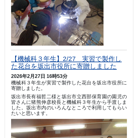
【機械科３年生】2/27 実習で製作し
た花台を坂出市役所に寄贈しました
2026年2月27日 16時53分
機械科３年生が実習で製作した花台を坂出市役所に
寄贈しました。
坂出市長
有福哲二様と坂出市立西部保育園の園児の
皆さんに
猪熊伸彦校長と機械科３年生から手渡しま
した。坂出市内のいろんなところで利用してもらい
たいと思います。