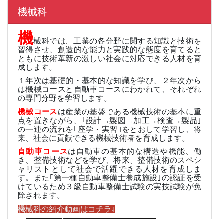
機械科
機
械科では、工業の各分野に関する知識と技術を
習得させ、創造的な能力と実践的な態度を育てると
ともに技術革新の激しい社会に対応できる人材を育
成します。
１年次は基礎的・基本的な知識を学び、２年次から
は機械コースと自動車コースにわかれて、それぞれ
の専門分野を学習します。
機械コース
は産業の基盤である機械技術の基本に重
点を置きながら、｢設計→製図→加工→検査→製品｣
の一連の流れを｢座学・実習｣をとおして学習し、将
来、社会に貢献できる機械技術者を育成します。
自動車コース
は自動車の基本的な構造や機能、働
き、整備技術などを学び、将来、整備技術のスペシ
ャリストとして社会で活躍できる人材を育成しま
す。また｢第一種自動車整備士養成施設｣の認証を受
けているため３級自動車整備士試験の実技試験が免
除されます。
機械科の紹介動画はコチラ↓