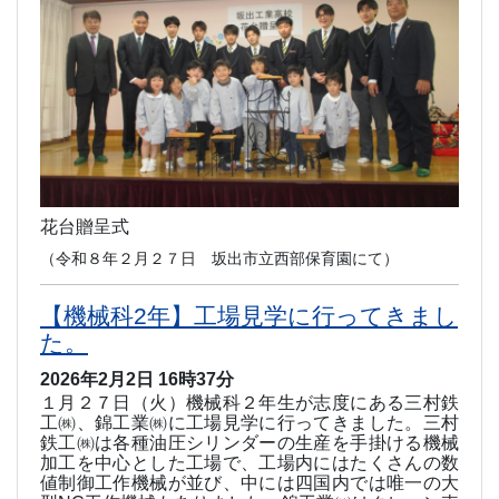
花台贈呈式
（令和８年２月２７日 坂出市立西部保育園にて）
【機械科2年】工場見学に行ってきまし
た。
2026年2月2日 16時37分
１月２７日（火）機械科２年生が志度にある三村鉄
工㈱、錦工業㈱に工場見学に行ってきました。三村
鉄工㈱は各種油圧シリンダーの生産を手掛ける機械
加工を中心とした工場で、工場内にはたくさんの数
値制御工作機械が並び、中には四国内では唯一の大