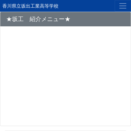
香川県立坂出工業高等学校
★坂工 紹介メニュー★
Previous
Next