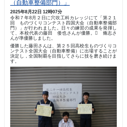
（自動車整備部門）」
2025年8月22日 12時07分
令和７年
8
月２日に穴吹工科カレッジにて「第２１
回 ものづくりコンテスト四国大会（自動車整備部
門）」が行われました。日々の練習の成果を発揮し
て、本校代表の藤田 倭也さんが優勝。 脩志さ
んが準優勝しました。
優勝した藤田さんは、第２５回高校生ものづくりコ
ンテスト全国大会（自動車整備）に出場することが
決定し，全国制覇を目指してさらに技を磨き続けま
す。