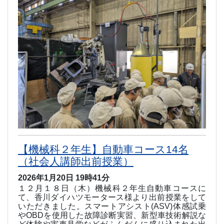
【機械科２年生】自動車コース14名
（社会人講師出前授業）
2026年1月20日 19時41分
１２月１８日（木）機械科２年生自動車コースに
て、香川ダイハツモータース様より出前授業をして
いただきました。スマートアシスト
(ASV)
体感試乗
や
OBD
を使用した故障診断実習、新型車技術解説な