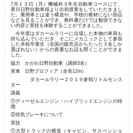
7
月１３日（月）機械科３年生自動車コースにて、
香川日野自動車様より出前授業をしていただきまし
た。乗用車とは違う構造や、学校の教材にない部品
などを見ることができ、教科書だけでは勉強できな
い内容と実技を体験することができました。
今年度はダカールラリーに出場した本物の車両も
持ち込んでいただき、そこにメカニックとして参加
した本校卒業生（全国の販売店からたった３名しか
選ばれない）からの貴重なお話も聞くことができま
した。
協力 かがわ日野自動車（講師
3
名）
実車 日野プロフィア（全長
12m
）
ダカールラリー２０１９参戦リトルモンス
ター
講義
①ディーゼルエンジン・ハイブリッドエンジンの特
徴
②排気ブレーキについて
実技
①大型トラックの構造（キャビン、サスペンショ