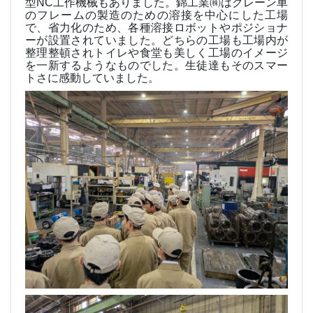
型
NC
工作機械もありました。錦工業㈱はクレーン車
のフレームの製造のための溶接を中心にした工場
で、省力化のため、各種溶接ロボットやポジショナ
ーが設置されていました。どちらの工場も工場内が
整理整頓されトイレや食堂も美しく工場のイメージ
を一新するようなものでした。生徒達もそのスマー
トさに感動していました。