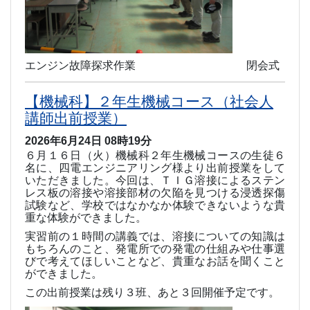
エンジン故障探求作業 閉会式
【機械科】２年生機械コース（社会人
講師出前授業）
2026年6月24日 08時19分
６月１６日（火）機械科２年生機械コースの生徒６
名に、四電エンジニアリング様より出前授業をして
いただきました。今回は、ＴＩＧ溶接によるステン
レス板の溶接や溶接部材の欠陥を見つける浸透探傷
試験など、学校ではなかなか体験できないような貴
重な体験ができました。
実習前の１時間の講義では、溶接についての知識は
もちろんのこと、発電所での発電の仕組みや仕事選
びで考えてほしいことなど、貴重なお話を聞くこと
ができました。
この出前授業は残り３班、あと３回開催予定です。