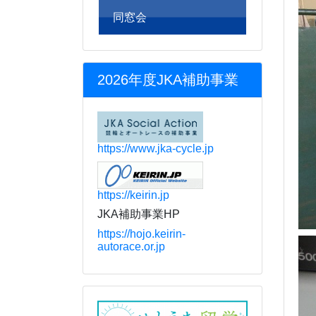
同窓会
2026年度JKA補助事業
https://www.jka-cycle.jp
https://keirin.jp
JKA補助事業HP
https://hojo.keirin-
autorace.or.jp