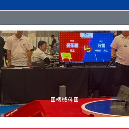
🟧電気科🟧