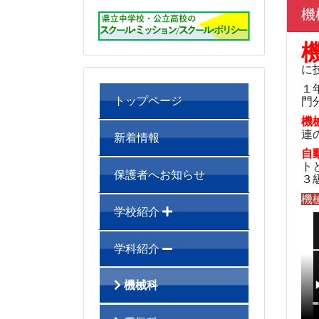
機
に
１
トップページ
門
機
連
新着情報
自
ト
保護者へお知らせ
３
機
学校紹介
学科紹介
機械科