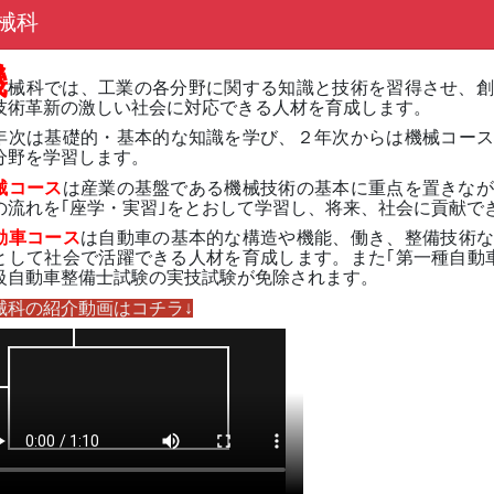
械科
機
械科では、工業の各分野に関する知識と技術を習得させ、創
技術革新の激しい社会に対応できる人材を育成します。
年次は基礎的・基本的な知識を学び、２年次からは機械コー
分野を学習します。
械コース
は産業の基盤である機械技術の基本に重点を置きなが
の流れを｢座学・実習｣をとおして学習し、将来、社会に貢献で
動車コース
は自動車の基本的な構造や機能、働き、整備技術
として社会で活躍できる人材を育成します。また｢第一種自動
級自動車整備士試験の実技試験が免除されます。
械科の紹介動画はコチラ↓