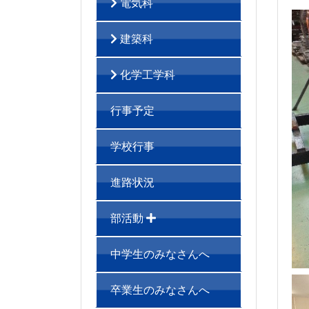
電気科
建築科
化学工学科
行事予定
学校行事
進路状況
部活動
中学生のみなさんへ
卒業生のみなさんへ