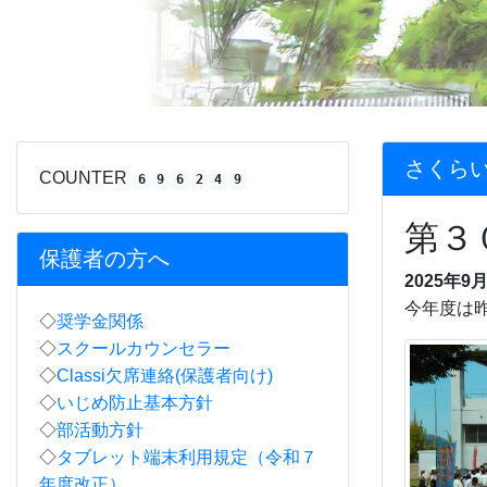
さくら
COUNTER
6
9
6
2
4
9
第３
保護者の方へ
2025年9
今年度は昨
◇
奨学金関係
◇
スクールカウンセラー
◇
Classi欠席連絡(保護者向け)
◇
いじめ防止基本方針
◇
部活動方針
◇
タブレット端末利用規定（令和７
年度改正）