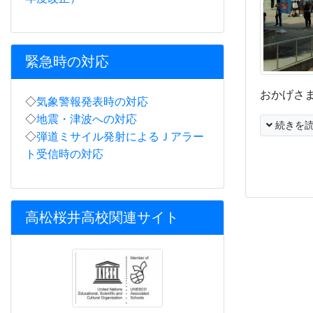
緊急時の対応
おかげさ
◇
気象警報発表時の対応
◇
地震・津波への対応
続きを
◇
弾道ミサイル発射によるＪアラー
ト受信時の対応
高松桜井高校関連サイト