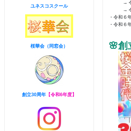
→ 令
ユネスコスクール
→ 令
・令和６年
・令和６年
🌸
桜華会（同窓会）
創立30周年
【令和6年度】