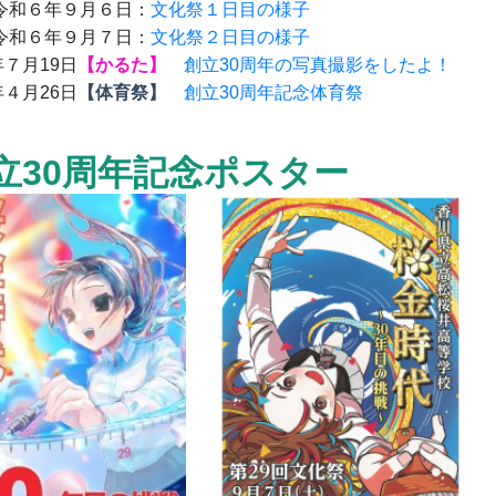
和６年９月６日：
文化祭１日目の様子
和６年９月７日：
文化祭２日目の様子
７月19日
【かるた】
創立30周年の写真撮影をしたよ！
４月26日
【体育祭】
創立30周年記念体育祭
創立30周年記念ポスター