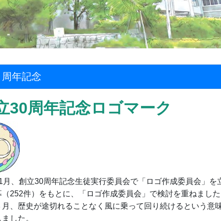
０周年記念
創立30周年記念ロゴマーク
11月、創立30周年記念生徒実行委員会で「ロゴ作成委員会」
募（252件）をもとに、「ロゴ作成委員会」で検討を重ねました
３月、歴史が途切れることなく風に乗って回り続けるという意味
しました。