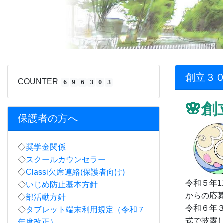
創立３
COUNTER
6
9
6
3
0
3
🌸
保護者の方へ
◇
奨学金関係
◇
スクールカウンセラー
◇
Classi欠席連絡(保護者向け)
令和５年
◇
いじめ防止基本方針
からの応
◇
部活動方針
令和６年
◇
タブレット端末利用規定（令和７
式で披露
年度改正）