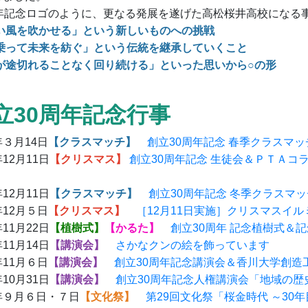
周年記念ロゴのように、更なる発展を遂げた高松桜井高校になる
い風を吹かせる」という新しいものへの挑戦
乗って未来を紡ぐ」という伝統を継承していくこと
が途切れることなく回り続ける」といった思いから○の形
創立30周年記念行事
３月14日
【クラスマッチ】
創立30周年記念 春季クラスマ
12月11日
【クリスマス】
創立30周年記念 生徒会＆ＰＴＡコ
12月11日
【クラスマッチ】
創立30周年記念 冬季クラスマ
12月５日
【クリスマス】
［12月11日実施］クリスマスイ
11月22日
【植樹式】
【かるた】
創立30周年 記念植樹式＆
11月14日
【講演会】
さかなクンの絵を飾っています
11月６日
【講演会】
創立30周年記念講演会＆香川大学創造
10月31日
【講演会】
創立30周年記念人権講演会「地域の歴
年９月６日・７日
【文化祭】
第29回文化祭「桜金時代 ～30