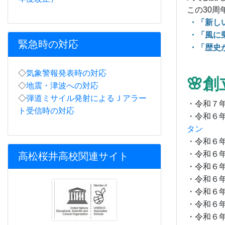
この30
・「新し
・「風に
緊急時の対応
・「歴史
◇
気象警報発表時の対応
🌸
◇
地震・津波への対応
◇
弾道ミサイル発射によるＪアラー
・令和７年
ト受信時の対応
・令和６年
タン
・令和６年
・令和６年
高松桜井高校関連サイト
・令和６年
・令和６年
・令和６年
・令和６年
・令和６