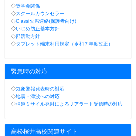
◇
奨学金関係
◇
スクールカウンセラー
◇
Classi欠席連絡(保護者向け)
◇
いじめ防止基本方針
◇
部活動方針
◇
タブレット端末利用規定（令和７年度改正）
緊急時の対応
◇
気象警報発表時の対応
◇
地震・津波への対応
◇
弾道ミサイル発射によるＪアラート受信時の対応
高松桜井高校関連サイト