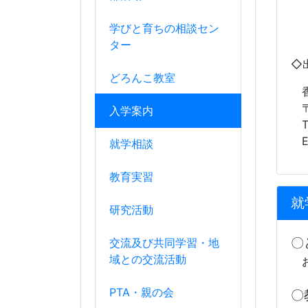
学びと育ちの相談セン
ター
◇
どろんこ教室
香
〒
入学案内
TE
E
就学相談
教育実習
就
研究活動
〇
交流及び共同学習・地
域との交流活動
お
PTA・親の会
〇