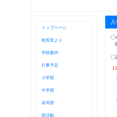
入
トップページ
〇
校長室より
現
学校案内
〇
行事予定
【
小学部
・
中学部
・
高等部
部活動