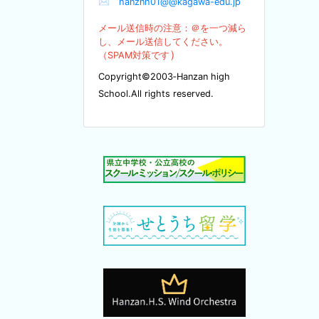
✉
hanznh01@@kagawa-edu.jp
メール送信時の注意：＠を
一つ減ら
し、メール送信してください。
）
（SPA
M対策です
Copyright©2003‐Hanzan high
School.All rights reserved.