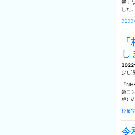
遅く
した
202
「
し
2022
少し
「N
楽コ
施）
校長
令