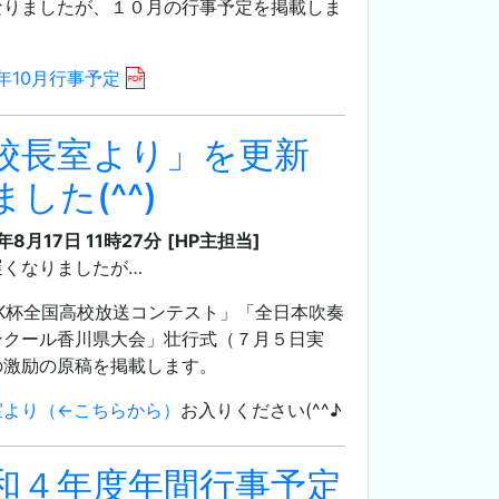
なりましたが、１０月の行事予定を掲載しま
。
2年10月行事予定
校長室より」を更新
ました(^^)
年8月17日 11時27分
[HP主担当]
遅くなりましたが…
HK杯全国高校放送コンテスト」「全日本吹奏
ンクール香川県大会」壮行式（７月５日実
の激励の原稿を掲載します。
室より（←こちらから）
お入りください(^^♪
和４年度年間行事予定