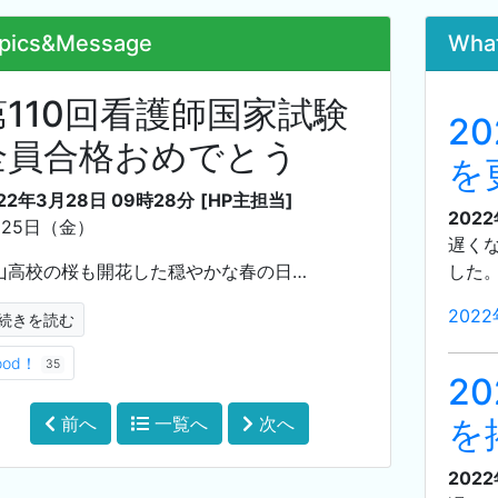
pics&Message
Wha
第110回看護師国家試験
2
全員合格おめでとう
を
22年3月28日 09時28分
[HP主担当]
2022
月25日（金）
遅く
山高校の桜も開花した穏やかな春の日…
した
202
続きを読む
ood！
35
2
前へ
一覧へ
次へ
を
2022