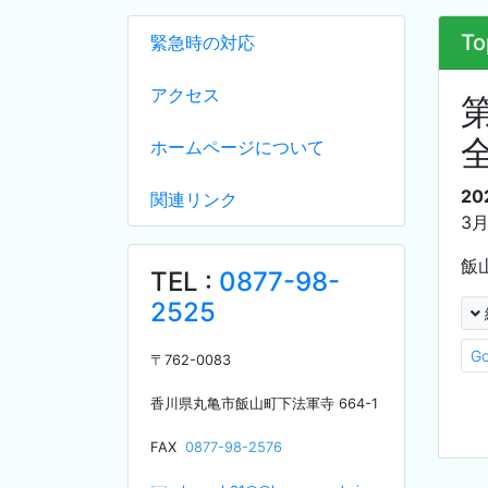
To
緊急時の対応
アクセス
ホームページについて
20
関連リンク
3
飯
TEL :
0877-98-
2525
G
〒
762-0083
香川県丸亀市飯山町下法軍寺
664-1
F
AX
0877-98-2576