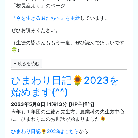
「校長室より」のページ
『今を生きる君たちへ』を更新
しています。
ぜひお読みください。
（生徒の皆さんももう一度、ぜひ読んでほしいです
🍀）
続きを読む
ひまわり日記🌻2023を
始めます(^^)
2023年5月8日 11時13分
[HP主担当]
今年も１年団の生徒と先生方、農業科の先生方中心
に、ひまわり畑のお世話が始まりました🌻
ひまわり日記🌻2023はこちら
から