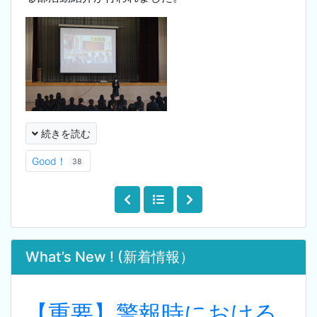
続きを読む
Good！
38
What’s New ! (新着情報）
【重要】警報時における