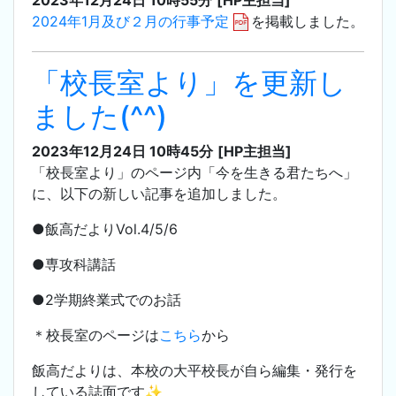
2023年12月24日 10時55分
[HP主担当]
2024年1月及び２月の行事予定
を掲載しました。
「校長室より」を更新し
ました(^^)
2023年12月24日 10時45分
[HP主担当]
「校長室より」のページ内「今を生きる君たちへ」
に、以下の新しい記事を追加しました。
●飯高だよりVol.4/5/6
●専攻科講話
●2学期終業式でのお話
＊校長室のページは
こちら
から
飯高だよりは、本校の大平校長が自ら編集・発行を
している誌面です✨