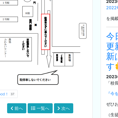
202
202
を掲
今
更
新
す
202
「校
『今
ood！
37
ぜひ
前へ
一覧へ
次へ
（生