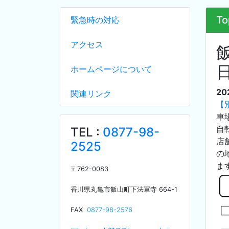
To
緊急時の対応
アクセス
ホームページについて
20
関連リンク
【
車
自
TEL :
0877-98-
店
2525
の
ま
〒
762-0083
香川県丸亀市飯山町下法軍寺
664-1
F
AX
0877-98-2576