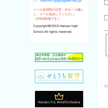
✉
hanznh01@@kagawa-edu.jp
メール送信時の注意：＠を
一つ減ら
し、メール送信してください。
）
（SPA
M対策です
Copyright©2003‐Hanzan high
School.All rights reserved.
G