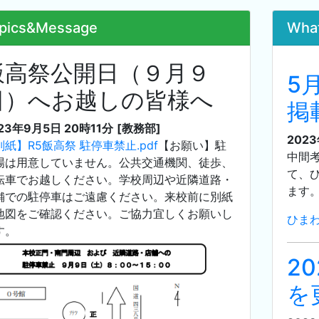
pics&Message
Wha
飯高祭公開日（９月９
5
日）へお越しの皆様へ
掲
23年9月5日 20時11分
[教務部]
202
別紙】R5飯高祭 駐停車禁止.pdf
【お願い】駐
中間
場は用意していません。公共交通機関、徒歩、
て、
転車でお越しください。学校周辺や近隣道路・
ます
舗での駐停車はご遠慮ください。来校前に別紙
地図をご確認ください。ご協力宜しくお願いし
ひまわ
す。
2
を