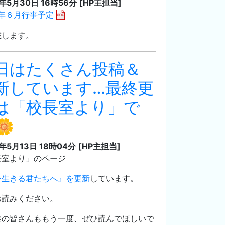
3年5月30日 16時56分
[HP主担当]
2年６月行事予定
載します。
日はたくさん投稿＆
新しています…最終更
は「校長室より」で
🌼
3年5月13日 18時04分
[HP主担当]
長室より」のページ
を生きる君たちへ』を更新
しています。
お読みください。
徒の皆さんももう一度、ぜひ読んでほしいで