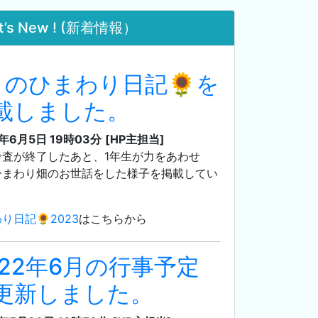
t’s New ! (新着情報）
月のひまわり日記🌻を
載しました。
3年6月5日 19時03分
[HP主担当]
考査が終了したあと、1年生が力をあわせ
ひまわり畑のお世話をした様子を掲載してい
。
り日記🌻2023
はこちらから
022年6月の行事予定
更新しました。