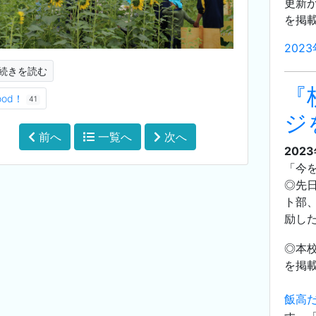
更新が
を掲
202
続きを読む
『
ood！
41
ジ
前へ
一覧へ
次へ
202
「今
◎先
ト部
励し
◎本
を掲
飯高