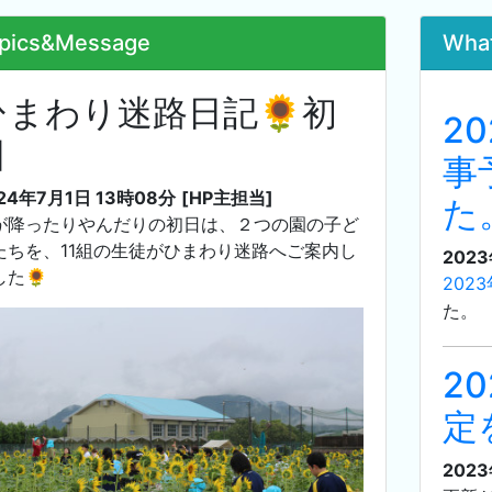
pics&Message
Wha
ひまわり迷路日記🌻初
2
日
事
24年7月1日 13時08分
[HP主担当]
た
が降ったりやんだりの初日は、２つの園の子ど
たちを、11組の生徒がひまわり迷路へご案内し
202
した🌻
202
た。
2
定
202