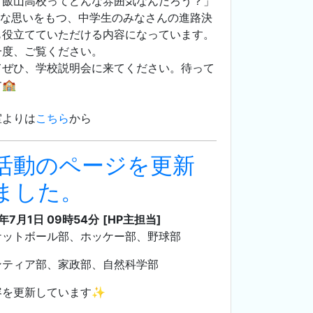
「飯山高校ってどんな雰囲気なんだろう？」
んな思いをもつ、中学生のみなさんの進路決
も役立てていただける内容になっています。
一度、ご覧ください。
てぜひ、学校説明会に来てください。待って
🏫
室よりは
こちら
から
活動のページを更新
ました。
3年7月1日 09時54分
[HP主担当]
ケットボール部、ホッケー部、野球部
ンティア部、家政部、自然科学部
容を更新しています✨