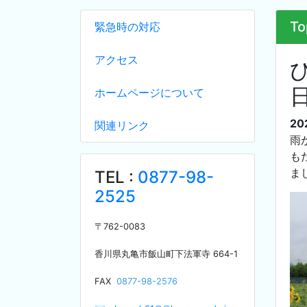
To
緊急時の対応
アクセス
ホームページについて
20
関連リンク
雨
も
ま
TEL :
0877-98-
2525
〒
762-0083
香川県丸亀市飯山町下法軍寺
664-1
F
AX
0877-98-2576