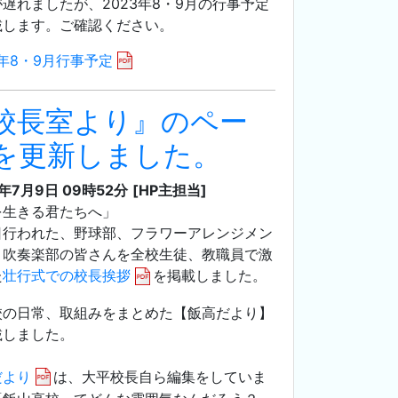
遅れましたが、2023年8・9月の行事予定
載します。ご確認ください。
3年8・9月行事予定
校長室より』のペー
を更新しました。
3年7月9日 09時52分
[HP主担当]
を生きる君たちへ」
日行われた、野球部、フラワーアレンジメン
、吹奏楽部の皆さんを全校生徒、教職員で激
た
壮行式での校長挨拶
を掲載しました。
校の日常、取組みをまとめた【飯高だより】
載しました。
だより
は、大平校長自ら編集をしていま