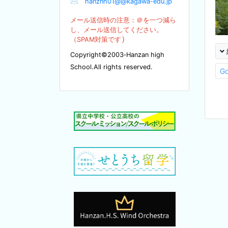
✉
hanznh01@@kagawa-edu.jp
メール送信時の注意：＠を
一つ減ら
し、メール送信してください。
）
（SPA
M対策です
Copyright©2003‐Hanzan high
School.All rights reserved.
G