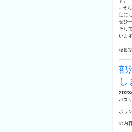
す。
…そ
定に
ぜひ
そし
います
校長
部
し
202
バス
ボラ
の内