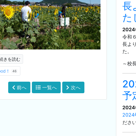
長
た
202
令和
長よ
た。
続きを読む
～校
ood！
46
2
前へ
一覧へ
次へ
予
202
202
ださ