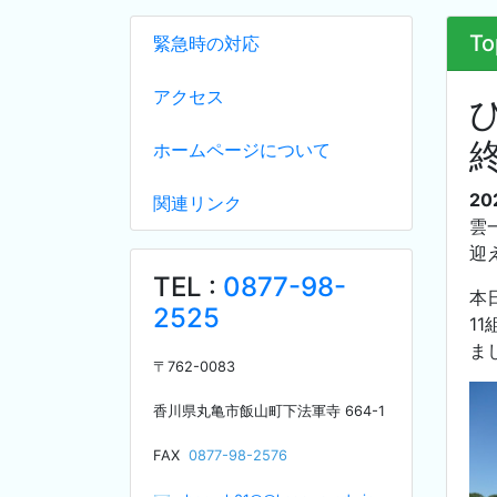
To
緊急時の対応
アクセス
ホームページについて
20
関連リンク
雲
迎
TEL :
0877-98-
本
2525
1
ま
〒
762-0083
香川県丸亀市飯山町下法軍寺
664-1
F
AX
0877-98-2576