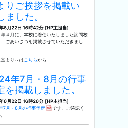
よりご挨拶を掲載い
しました。
4年6月22日 16時42分
[HP主担当]
６年４月に、本校に着任いたしました詫間校
り、ごあいさつを掲載させていただきまし
長室より～は
こちら
から
024年7月・8月の行事
定を掲載しました。
4年6月22日 16時26分
[HP主担当]
4年7月・8月の行事予定
です。ご確認く
い。