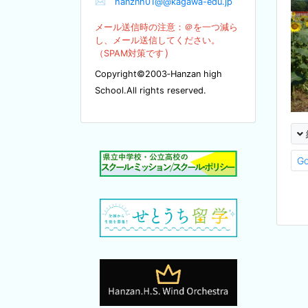
✉
hanznh01@@kagawa-edu.jp
メール送信時の注意：＠を
一つ減ら
し、メール送信してください。
）
（SPA
M対策です
Copyright©2003‐Hanzan high
School.All rights reserved.
G