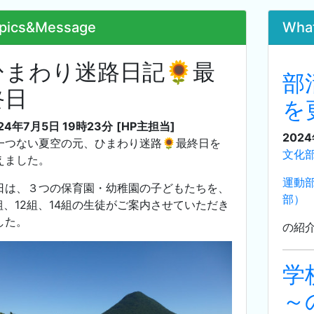
pics&Message
Wha
ひまわり迷路日記🌻最
部
終日
を
24年7月5日 19時23分
[HP主担当]
202
一つない夏空の元、ひまわり迷路🌻最終日を
文化
えました。
運動
日は、３つの保育園・幼稚園の子どもたちを、
部）
1組、12組、14組の生徒がご案内させていただき
した。
の紹
学
～