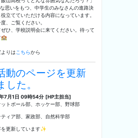
「飯山高校ってどんな雰囲気なんだろう？」
んな思いをもつ、中学生のみなさんの進路決
も役立てていただける内容になっています。
一度、ご覧ください。
てぜひ、学校説明会に来てください。待って
🏫
室よりは
こちら
から
活動のページを更新
ました。
3年7月1日 09時54分
[HP主担当]
ケットボール部、ホッケー部、野球部
ンティア部、家政部、自然科学部
容を更新しています✨