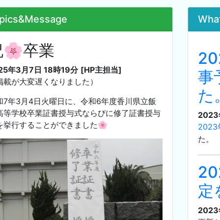
pics&Message
Wha
祝🌸卒業
2
25年3月7日 18時19分
[HP主担当]
事
掲載が大変遅くなりました）
た
和7年3月4日火曜日に、令和6年度香川県立飯
高等学校卒業証書授与式ならびに修了証書授与
202
を挙行することができました🌸
202
た。
2
定
202