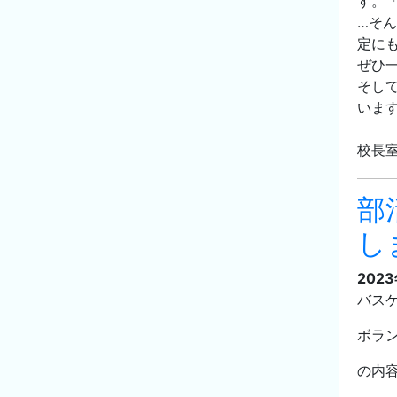
す。
…そ
定に
ぜひ
そし
います
校長
部
し
202
バス
ボラ
の内