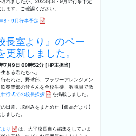
遅れましたが、2023年8・9月の行事予定
載します。ご確認ください。
3年8・9月行事予定
校長室より』のペー
を更新しました。
3年7月9日 09時52分
[HP主担当]
を生きる君たちへ」
日行われた、野球部、フラワーアレンジメン
、吹奏楽部の皆さんを全校生徒、教職員で激
た
壮行式での校長挨拶
を掲載しました。
校の日常、取組みをまとめた【飯高だより】
載しました。
だより
は、大平校長自ら編集をしていま