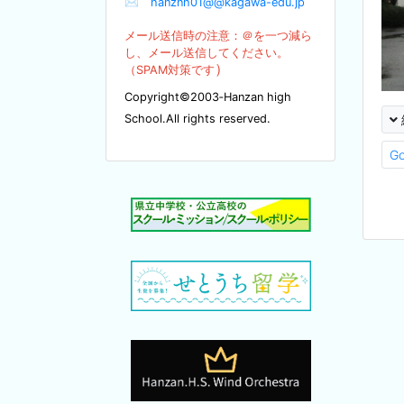
✉
hanznh01@@kagawa-edu.jp
メール送信時の注意：＠を
一つ減ら
し、メール送信してください。
）
（SPA
M対策です
Copyright©2003‐Hanzan high
School.All rights reserved.
G