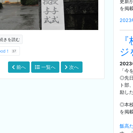
更新が
を掲
202
『
続きを読む
ジ
ood！
37
202
前へ
一覧へ
次へ
「今
◎先
ト部
励し
◎本
を掲
飯高