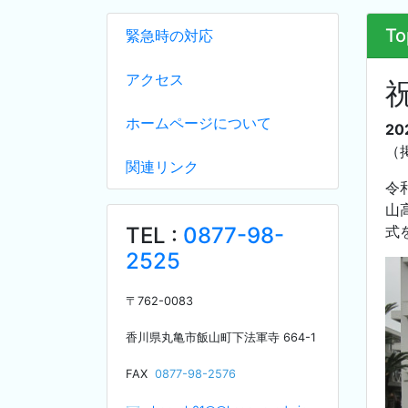
To
緊急時の対応
アクセス
ホームページについて
20
（
関連リンク
令
山
TEL :
0877-98-
式
2525
〒
762-0083
香川県丸亀市飯山町下法軍寺
664-1
F
AX
0877-98-2576