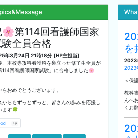
pics&Message
Wha
祝🌸第114回看護師国家
2
試験全員合格
を
25年3月24日 21時18分
[HP主担当]
202
春、本校専攻科看護科を巣立った修了生全員が
202
第114回看護師国家試験」に合格しました🌸
＜保
からおめでとうございます。
教科
んへ
れからもずっとずっと、皆さんの歩みを応援し
くお
います🍀
ood！
49
2