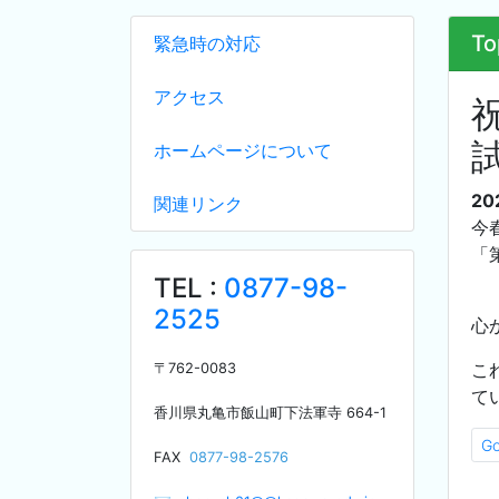
To
緊急時の対応
アクセス
ホームページについて
20
関連リンク
今
「
TEL :
0877-98-
2525
心
こ
〒
762-0083
て
香川県丸亀市飯山町下法軍寺
664-1
G
F
AX
0877-98-2576