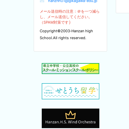
✉
hanznh01@@kagawa-edu.jp
メール送信時の注意：＠を
一つ減ら
し、メール送信してください。
）
（SPA
M対策です
Copyright©2003‐Hanzan high
School.All rights reserved.